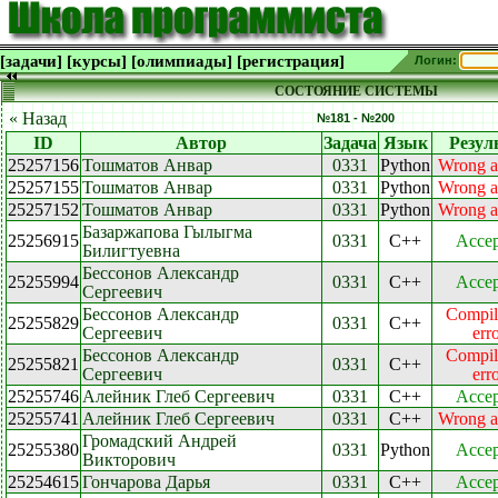
[задачи]
[курсы]
[олимпиады]
[регистрация]
Логин:
СОСТОЯНИЕ СИСТЕМЫ
« Назад
№181 - №200
ID
Автор
Задача
Язык
Резул
25257156
Тошматов Анвар
0331
Python
Wrong a
25257155
Тошматов Анвар
0331
Python
Wrong a
25257152
Тошматов Анвар
0331
Python
Wrong a
Базаржапова Гылыгма
25256915
0331
C++
Accep
Билигтуевна
Бессонов Александр
25255994
0331
C++
Accep
Сергеевич
Бессонов Александр
Compil
25255829
0331
C++
Сергеевич
err
Бессонов Александр
Compil
25255821
0331
C++
Сергеевич
err
25255746
Алейник Глеб Сергеевич
0331
C++
Accep
25255741
Алейник Глеб Сергеевич
0331
C++
Wrong a
Громадский Андрей
25255380
0331
Python
Accep
Викторович
25254615
Гончарова Дарья
0331
C++
Accep