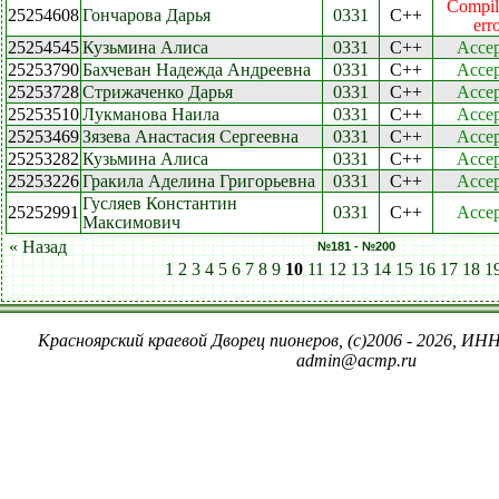
Compil
25254608
Гончарова Дарья
0331
C++
err
25254545
Кузьмина Алиса
0331
C++
Accep
25253790
Бахчеван Надежда Андреевна
0331
C++
Accep
25253728
Стрижаченко Дарья
0331
C++
Accep
25253510
Лукманова Наила
0331
C++
Accep
25253469
Зязева Анастасия Сергеевна
0331
C++
Accep
25253282
Кузьмина Алиса
0331
C++
Accep
25253226
Гракила Аделина Григорьевна
0331
C++
Accep
Гусляев Константин
25252991
0331
C++
Accep
Максимович
« Назад
№181 - №200
1
2
3
4
5
6
7
8
9
10
11
12
13
14
15
16
17
18
1
Красноярский краевой Дворец пионеров, (c)2006 - 2026, ИНН
admin@acmp.ru