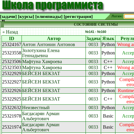
[задачи]
[курсы]
[олимпиады]
[регистрация]
Логин:
СОСТОЯНИЕ СИСТЕМЫ
« Назад
№141 - №160
ID
Автор
Задача
Язык
Резул
25324167
Антон Антонин Антонов
0033
Python
Wrong a
Золотухина Елена
25323558
0033
Python
Accep
Геннадьевна
25323506
Мафтуна Хамроева
0033
C++
Accep
25323503
Мафтуна Хамроева
0033
C++
Wrong a
25322929
БЕЙСЕН БЕКЗАТ
0033
Python
Accep
Compil
25322927
БЕЙСЕН БЕКЗАТ
0033
Python
erro
25322926
БЕЙСЕН БЕКЗАТ
0033
Python
Runtime
Compil
25322925
БЕЙСЕН БЕКЗАТ
0033
C++
erro
25322632
Неизвестный
0033
Python
Accep
Багдасарян Арман
25321978
0033
Basic
Accep
Альбертович
Багдасарян Арман
Compil
25321974
0033
Basic
Альбертович
erro