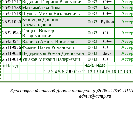
25321717
Ведянин Гавриил Вадимович
0033
C++
Accep
25321588
Махкамбаева Лола
0033
Java
Accep
25321518
Шульга Михал Витальевичь
0033
C++
Accep
Кузнецов Даниил
25321030
0033
Python
Accep
Александрович
Грицыв Виктор
25320943
0033
C++
Accep
Владимирович
25320541
Валиева Амира Инсафовна
0033
C++
Accep
25319976
Фомин Павел Романович
0033
C++
Accep
25319628
Ведерников Роман Денисович
0033
Java
Accep
25319619
Ушаков Михаил Валерьевич
0033
C++
Accep
« Назад
№141 - №160
1
2
3
4
5
6
7
8
9
10
11
12
13
14
15
16
17
18
1
Красноярский краевой Дворец пионеров, (c)2006 - 2026, ИНН
admin@acmp.ru