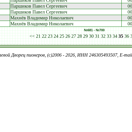
Паршиков Павел Сергеевич
0
Паршиков Павел Сергеевич
0
Паршиков Павел Сергеевич
0
Махнёв Владимир Николаевич
0
Махнёв Владимир Николаевич
0
№681 - №700
<<
21
22
23
24
25
26
27
28
29
30
31
32
33
34
35
36
евой Дворец пионеров, (c)2006 - 2026, ИНН 246305493507, E-ma