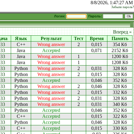
8/8/2026, 1:47:27 AM
Забыли пароль?
Логин:
Пароль:
Вперед »
дача
Язык
Результат
Тест
Время
Память
033
C++
Wrong answer
2
0,015
354 Кб
033
Java
Accepted
0,071
2152 Кб
033
Java
Wrong answer
1
1200 Кб
033
Java
Wrong answer
1
1208 Кб
033
Python
Wrong answer
2
0,031
328 Кб
033
Python
Wrong answer
2
0,015
328 Кб
033
Python
Accepted
0,046
352 Кб
033
Python
Wrong answer
2
0,046
328 Кб
033
Python
Wrong answer
2
0,015
332 Кб
033
Python
Wrong answer
2
0,031
328 Кб
033
Python
Wrong answer
2
0,031
340 Кб
033
Python
Accepted
0,046
352 Кб
033
C++
Accepted
0,015
322 Кб
033
Python
Accepted
0,046
328 Кб
033
C++
Accepted
0,015
330 Кб