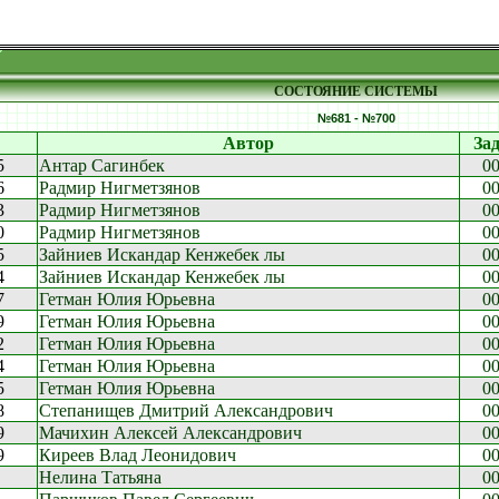
СОСТОЯНИЕ СИСТЕМЫ
№681 - №700
Автор
За
5
Антар Сагинбек
0
6
Радмир Нигметзянов
0
3
Радмир Нигметзянов
0
0
Радмир Нигметзянов
0
5
Зайниев Искандар Кенжебек лы
0
4
Зайниев Искандар Кенжебек лы
0
7
Гетман Юлия Юрьевна
0
9
Гетман Юлия Юрьевна
0
2
Гетман Юлия Юрьевна
0
4
Гетман Юлия Юрьевна
0
5
Гетман Юлия Юрьевна
0
8
Степанищев Дмитрий Александрович
0
9
Мачихин Алексей Александрович
0
9
Киреев Влад Леонидович
0
Нелина Татьяна
0