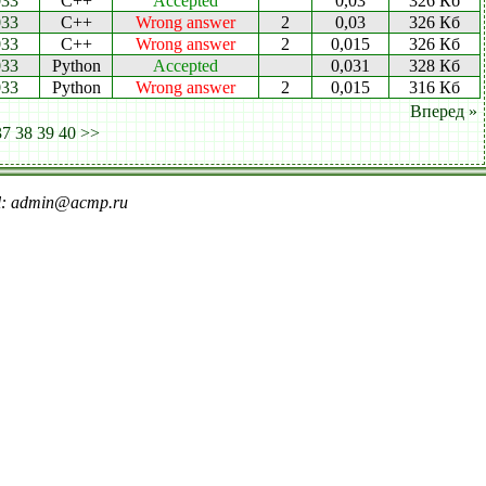
033
C++
Accepted
0,03
326 Кб
033
C++
Wrong answer
2
0,03
326 Кб
033
C++
Wrong answer
2
0,015
326 Кб
033
Python
Accepted
0,031
328 Кб
033
Python
Wrong answer
2
0,015
316 Кб
Вперед »
37
38
39
40
>>
il: admin@acmp.ru