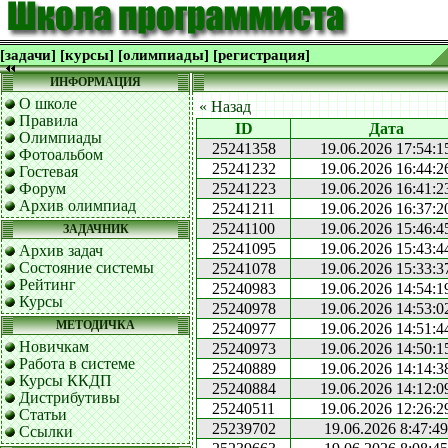
[задачи]
[курсы]
[олимпиады]
[регистрация]
ИНФОРМАЦИЯ
О школе
« Назад
Правила
ID
Дата
Олимпиады
25241358
19.06.2026 17:54:1
Фотоальбом
25241232
19.06.2026 16:44:2
Гостевая
Форум
25241223
19.06.2026 16:41:2
Архив олимпиад
25241211
19.06.2026 16:37:2
25241100
19.06.2026 15:46:4
ЗАДАЧНИК
25241095
19.06.2026 15:43:4
Архив задач
Состояние системы
25241078
19.06.2026 15:33:3
Рейтинг
25240983
19.06.2026 14:54:1
Курсы
25240978
19.06.2026 14:53:0
МЕТОДИЧКА
25240977
19.06.2026 14:51:4
Новичкам
25240973
19.06.2026 14:50:1
Работа в системе
25240889
19.06.2026 14:14:3
Курсы ККДП
25240884
19.06.2026 14:12:0
Дистрибутивы
25240511
19.06.2026 12:26:2
Статьи
25239702
19.06.2026 8:47:49
Ссылки