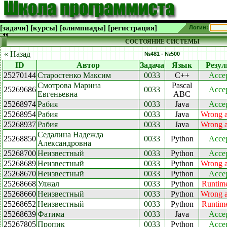
[задачи]
[курсы]
[олимпиады]
[регистрация]
Логин:
СОСТОЯНИЕ СИСТЕМЫ
« Назад
№481 - №500
ID
Автор
Задача
Язык
Резул
25270144
Старостенко Максим
0033
C++
Acce
Смотрова Марина
Pascal
25269686
0033
Acce
Евгеньевна
ABC
25268974
Рабия
0033
Java
Acce
25268954
Рабия
0033
Java
Wrong 
25268937
Рабия
0033
Java
Wrong 
Седалина Надежда
25268850
0033
Python
Acce
Александровна
25268700
Неизвестный
0033
Python
Acce
25268689
Неизвестный
0033
Python
Wrong 
25268670
Неизвестный
0033
Python
Acce
25268668
Улжал
0033
Python
Runtime
25268660
Неизвестный
0033
Python
Wrong 
25268652
Неизвестный
0033
Python
Runtime
25268639
Фатима
0033
Java
Acce
25267805
Пропик
0033
Python
Acce