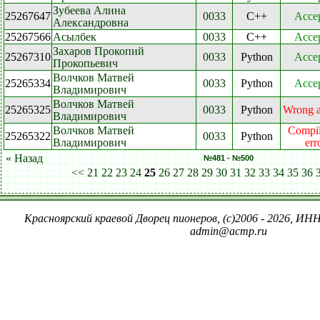
Зубеева Алина
25267647
0033
C++
Acce
Александровна
25267566
Асылбек
0033
C++
Acce
Захаров Прокопий
25267310
0033
Python
Acce
Прокопьевич
Волчков Матвей
25265334
0033
Python
Acce
Владимирович
Волчков Матвей
25265325
0033
Python
Wrong 
Владимирович
Волчков Матвей
Compil
25265322
0033
Python
Владимирович
err
« Назад
№481 - №500
<<
21
22
23
24
25
26
27
28
29
30
31
32
33
34
35
36
Красноярский краевой Дворец пионеров, (c)2006 - 2026, ИНН
admin@acmp.ru