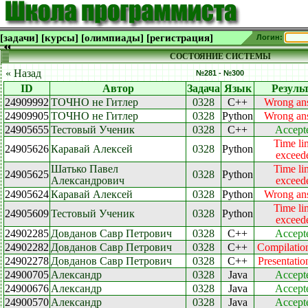
[задачи]
[курсы]
[олимпиады]
[регистрация]
Логин:
СОСТОЯНИЕ СИСТЕМЫ
« Назад
№281 - №300
ID
Автор
Задача
Язык
Резуль
24909992
ТОЧНО не Гитлер
0328
C++
Wrong an
24909905
ТОЧНО не Гитлер
0328
Python
Wrong an
24905655
Тестовый Ученик
0328
C++
Accept
Time li
24905626
Каравай Алексей
0328
Python
exceed
Шатько Павел
Time li
24905625
0328
Python
Александрович
exceed
24905624
Каравай Алексей
0328
Python
Wrong an
Time li
24905609
Тестовый Ученик
0328
Python
exceed
24902285
Довданов Савр Петрович
0328
C++
Accept
24902282
Довданов Савр Петрович
0328
C++
Compilation
24902278
Довданов Савр Петрович
0328
C++
Presentatio
24900705
Александр
0328
Java
Accept
24900676
Александр
0328
Java
Accept
24900570
Александр
0328
Java
Accept