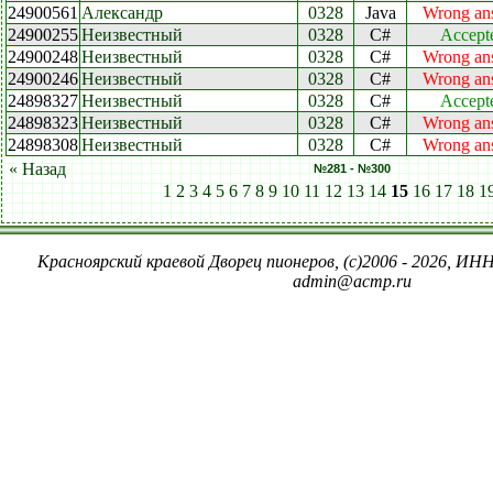
24900561
Александр
0328
Java
Wrong an
24900255
Неизвестный
0328
C#
Accept
24900248
Неизвестный
0328
C#
Wrong an
24900246
Неизвестный
0328
C#
Wrong an
24898327
Неизвестный
0328
C#
Accept
24898323
Неизвестный
0328
C#
Wrong an
24898308
Неизвестный
0328
C#
Wrong an
« Назад
№281 - №300
1
2
3
4
5
6
7
8
9
10
11
12
13
14
15
16
17
18
1
Красноярский краевой Дворец пионеров, (c)2006 - 2026, ИНН
admin@acmp.ru