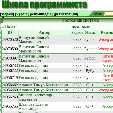
[задачи]
[курсы]
[олимпиады]
[регистрация]
Логин:
СОСТОЯНИЕ СИСТЕМЫ
« Назад
№261 - №280
ID
Автор
Задача
Язык
Резуль
Ветлугин Елисей
24970520
0328
Python
Wrong a
Максимович
Ветлугин Елисей
24970500
0328
Python
Wrong a
Максимович
Ветлугин Елисей
Time l
24970397
0328
Python
Максимович
excee
24956733
Евсюков Даниил
0328
Python
Accep
24956722
Евсюков Даниил
0328
PyPy
Accep
Time l
24956719
Евсюков Даниил
0328
Python
excee
24956462
Аманов Тимур Бахтиярович
0328
C++
Accep
24956460
Аманов Тимур Бахтиярович
0328
C++
Wrong a
Минаев Александр
24956269
0328
C++
Accep
Сергеевич
Шавлова Есения
24955755
0328
C++
Accep
Александровна