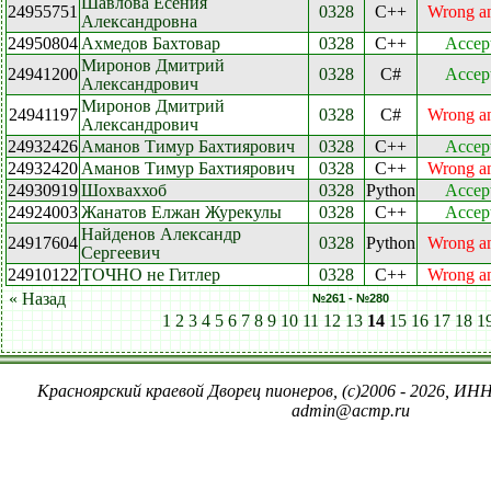
Шавлова Есения
24955751
0328
C++
Wrong a
Александровна
24950804
Ахмедов Бахтовар
0328
C++
Accep
Миронов Дмитрий
24941200
0328
C#
Accep
Александрович
Миронов Дмитрий
24941197
0328
C#
Wrong a
Александрович
24932426
Аманов Тимур Бахтиярович
0328
C++
Accep
24932420
Аманов Тимур Бахтиярович
0328
C++
Wrong a
24930919
Шохваххоб
0328
Python
Accep
24924003
Жанатов Елжан Журекулы
0328
C++
Accep
Найденов Александр
24917604
0328
Python
Wrong a
Сергеевич
24910122
ТОЧНО не Гитлер
0328
C++
Wrong a
« Назад
№261 - №280
1
2
3
4
5
6
7
8
9
10
11
12
13
14
15
16
17
18
1
Красноярский краевой Дворец пионеров, (c)2006 - 2026, ИНН
admin@acmp.ru