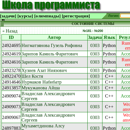
[задачи]
[курсы]
[олимпиады]
[регистрация]
Логин:
СОСТОЯНИЕ СИСТЕМЫ
« Назад
№181 - №200
ID
Автор
Задача
Язык
Резу
Run
24924695
Нигматзянова Гузель Рифовна
0303
Python
er
24924619
Зарипов Камиль Фаритович
0303
Python
Acce
Run
24924616
Зарипов Камиль Фаритович
0303
Python
er
24923278
Хузиев Азат Ниязович
0303
Python
Acce
24922470
Шел Костя
0303
C++
Acce
24914646
Нурмаков Набибатр
0303
C++
Acce
24913857
Мукужанова Айша
0303
C++
Acce
Владислав Александрович
24909074
0303
C++
Acce
Сергеев
Владислав Александрович
Wr
24909073
0303
C++
Сергеев
ans
Владислав Александрович
Wr
24909067
0303
C++
Сергеев
ans
Мухаметдинова Алсу
24897883
0303
Python
Acce