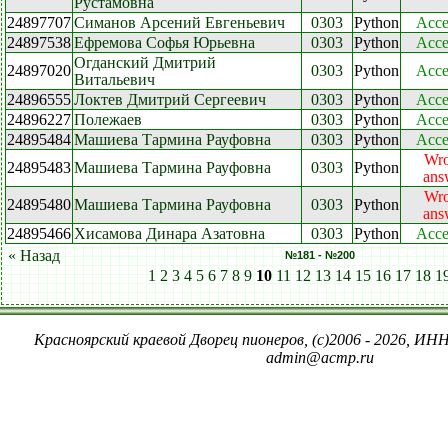
Рустамовна
24897707
Симанов Арсений Евгеньевич
0303
Python
Acce
24897538
Ефремова Софья Юрьевна
0303
Python
Acce
Огданский Дмитрий
24897020
0303
Python
Acce
Витальевич
24896555
Локтев Дмитрий Сергеевич
0303
Python
Acce
24896227
Полежаев
0303
Python
Acce
24895484
Машиева Тармина Рауфовна
0303
Python
Acce
Wr
24895483
Машиева Тармина Рауфовна
0303
Python
ans
Wr
24895480
Машиева Тармина Рауфовна
0303
Python
ans
24895466
Хисамова Динара Азатовна
0303
Python
Acce
« Назад
№181 - №200
1
2
3
4
5
6
7
8
9
10
11
12
13
14
15
16
17
18
1
Красноярский краевой Дворец пионеров, (c)2006 - 2026, ИНН
admin@acmp.ru