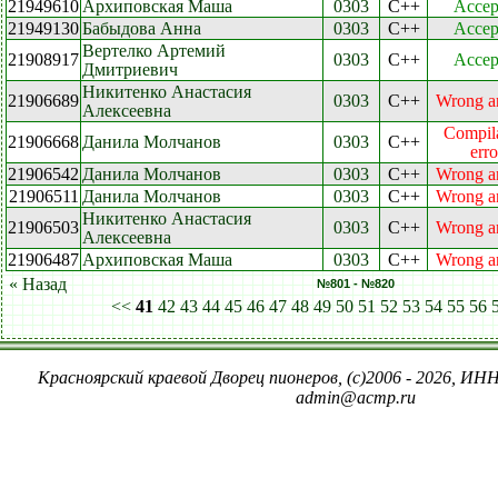
21949610
Архиповская Маша
0303
C++
Accep
21949130
Бабыдова Анна
0303
C++
Accep
Вертелко Артемий
21908917
0303
C++
Accep
Дмитриевич
Никитенко Анастасия
21906689
0303
C++
Wrong a
Алексеевна
Compil
21906668
Данила Молчанов
0303
C++
erro
21906542
Данила Молчанов
0303
C++
Wrong a
21906511
Данила Молчанов
0303
C++
Wrong a
Никитенко Анастасия
21906503
0303
C++
Wrong a
Алексеевна
21906487
Архиповская Маша
0303
C++
Wrong a
« Назад
№801 - №820
<<
41
42
43
44
45
46
47
48
49
50
51
52
53
54
55
56
Красноярский краевой Дворец пионеров, (c)2006 - 2026, ИНН
admin@acmp.ru