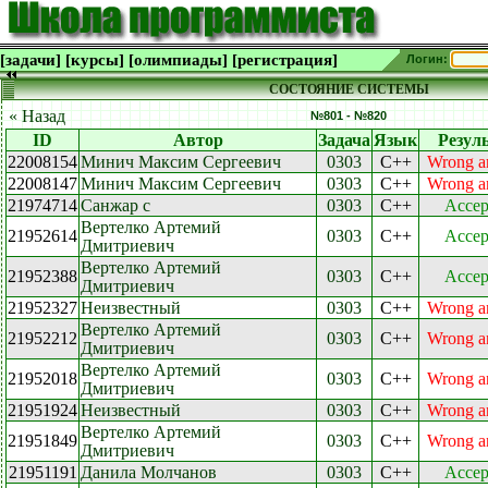
[задачи]
[курсы]
[олимпиады]
[регистрация]
Логин:
СОСТОЯНИЕ СИСТЕМЫ
« Назад
№801 - №820
ID
Автор
Задача
Язык
Резул
22008154
Минич Максим Сергеевич
0303
C++
Wrong a
22008147
Минич Максим Сергеевич
0303
C++
Wrong a
21974714
Санжар с
0303
C++
Accep
Вертелко Артемий
21952614
0303
C++
Accep
Дмитриевич
Вертелко Артемий
21952388
0303
C++
Accep
Дмитриевич
21952327
Неизвестный
0303
C++
Wrong a
Вертелко Артемий
21952212
0303
C++
Wrong a
Дмитриевич
Вертелко Артемий
21952018
0303
C++
Wrong a
Дмитриевич
21951924
Неизвестный
0303
C++
Wrong a
Вертелко Артемий
21951849
0303
C++
Wrong a
Дмитриевич
21951191
Данила Молчанов
0303
C++
Accep