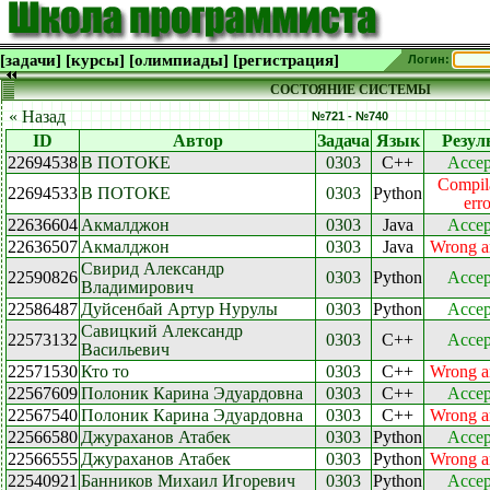
[задачи]
[курсы]
[олимпиады]
[регистрация]
Логин:
СОСТОЯНИЕ СИСТЕМЫ
« Назад
№721 - №740
ID
Автор
Задача
Язык
Резул
22694538
В ПОТОКЕ
0303
C++
Accep
Compil
22694533
В ПОТОКЕ
0303
Python
erro
22636604
Акмалджон
0303
Java
Accep
22636507
Акмалджон
0303
Java
Wrong a
Свирид Александр
22590826
0303
Python
Accep
Владимирович
22586487
Дуйсенбай Артур Нурулы
0303
Python
Accep
Савицкий Александр
22573132
0303
C++
Accep
Васильевич
22571530
Кто то
0303
C++
Wrong a
22567609
Полоник Карина Эдуардовна
0303
C++
Accep
22567540
Полоник Карина Эдуардовна
0303
C++
Wrong a
22566580
Джураханов Атабек
0303
Python
Accep
22566555
Джураханов Атабек
0303
Python
Wrong a
22540921
Банников Михаил Игоревич
0303
Python
Accep