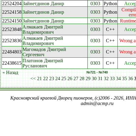
22524204
Зайнетдинов Данир
0303
Python
Accep
Compil
22524158
Зайнетдинов Данир
0303
Python
erro
22524150
Зайнетдинов Данир
0303
Python
Runtime
Алмакаев Дмитрий
22523848
0303
C++
Accep
Владимирович
Алмакаев Дмитрий
22523836
0303
C++
Wrong a
Владимирович
Магомадов Дмитрий
22484803
0303
C++
Wrong a
Сергеевич
Платонов Дмитрий
22438615
0303
C++
Accep
Русланович
« Назад
№721 - №740
<<
21
22
23
24
25
26
27
28
29
30
31
32
33
34
35
36
Красноярский краевой Дворец пионеров, (c)2006 - 2026, ИНН
admin@acmp.ru