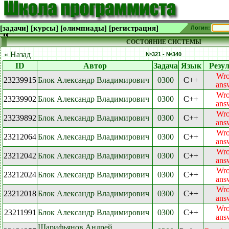
[задачи]
[курсы]
[олимпиады]
[регистрация]
Логин:
СОСТОЯНИЕ СИСТЕМЫ
« Назад
№321 - №340
ID
Автор
Задача
Язык
Резул
Wr
23239915
Блок Александр Владимирович
0300
C++
ans
Wr
23239902
Блок Александр Владимирович
0300
C++
ans
Wr
23239892
Блок Александр Владимирович
0300
C++
ans
Wr
23212064
Блок Александр Владимирович
0300
C++
ans
Wr
23212042
Блок Александр Владимирович
0300
C++
ans
Wr
23212024
Блок Александр Владимирович
0300
C++
ans
Wr
23212018
Блок Александр Владимирович
0300
C++
ans
Wr
23211991
Блок Александр Владимирович
0300
C++
ans
Шарифьянов Андрей