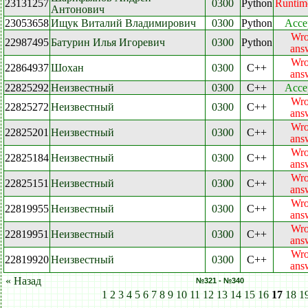
23131257
0300
Python
Runtime
Антонович
23053658
Ищук Виталий Владимирович
0300
Python
Acce
Wr
22987495
Батурин Илья Игоревич
0300
Python
ans
Wr
22864937
Шохан
0300
C++
ans
22825292
Неизвестный
0300
C++
Acce
Wr
22825272
Неизвестный
0300
C++
ans
Wr
22825201
Неизвестный
0300
C++
ans
Wr
22825184
Неизвестный
0300
C++
ans
Wr
22825151
Неизвестный
0300
C++
ans
Wr
22819955
Неизвестный
0300
C++
ans
Wr
22819951
Неизвестный
0300
C++
ans
Wr
22819920
Неизвестный
0300
C++
ans
« Назад
№321 - №340
1
2
3
4
5
6
7
8
9
10
11
12
13
14
15
16
17
18
1