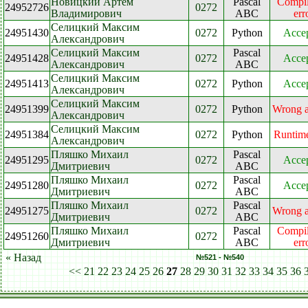
Новицкий Артём
Pascal
Compil
24952726
0272
Владимирович
ABC
err
Селицкий Максим
24951430
0272
Python
Acce
Александрович
Селицкий Максим
Pascal
24951428
0272
Acce
Александрович
ABC
Селицкий Максим
24951413
0272
Python
Acce
Александрович
Селицкий Максим
24951399
0272
Python
Wrong 
Александрович
Селицкий Максим
24951384
0272
Python
Runtime
Александрович
Пляшко Михаил
Pascal
24951295
0272
Acce
Дмитриевич
ABC
Пляшко Михаил
Pascal
24951280
0272
Acce
Дмитриевич
ABC
Пляшко Михаил
Pascal
24951275
0272
Wrong 
Дмитриевич
ABC
Пляшко Михаил
Pascal
Compil
24951260
0272
Дмитриевич
ABC
err
« Назад
№521 - №540
<<
21
22
23
24
25
26
27
28
29
30
31
32
33
34
35
36