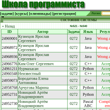
[задачи]
[курсы]
[олимпиады]
[регистрация]
Логин:
СОСТОЯНИЕ СИСТЕМЫ
« Назад
№521 - №540
ID
Автор
Задача
Язык
Резул
Кузнецов Ярослав
24969001
0272
Java
Wrong 
Сергеевич
Кузнецов Ярослав
24968972
0272
Java
Wrong 
Сергеевич
Кузнецов Ярослав
24968936
0272
Java
Wrong 
Сергеевич
24966776
Ким Олег Сергеевич
0272
C++
Acce
24961211
Нурмахасан
0272
Python
Acce
24960348
Неизвестный
0272
C++
Acce
Бородатова Елена
24959073
0272
C++
Acce
Антоновна
24958768
Арчугова Марина
0272
Python
Acce
Новицкий Артём
24952731
0272
Python
Acce
Владимирович
Новицкий Артём
Pascal
Compil
24952730
0272
Владимирович
ABC
err