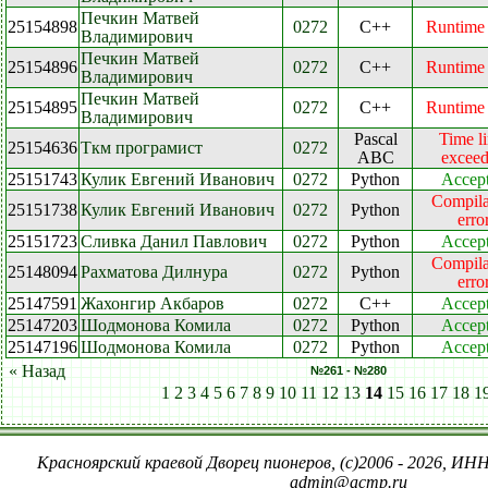
Печкин Матвей
25154898
0272
C++
Runtime 
Владимирович
Печкин Матвей
25154896
0272
C++
Runtime 
Владимирович
Печкин Матвей
25154895
0272
C++
Runtime 
Владимирович
Pascal
Time li
25154636
Ткм програмист
0272
ABC
excee
25151743
Кулик Евгений Иванович
0272
Python
Accep
Compila
25151738
Кулик Евгений Иванович
0272
Python
erro
25151723
Сливка Данил Павлович
0272
Python
Accep
Compila
25148094
Рахматова Дилнура
0272
Python
erro
25147591
Жахонгир Акбаров
0272
C++
Accep
25147203
Шодмонова Комила
0272
Python
Accep
25147196
Шодмонова Комила
0272
Python
Accep
« Назад
№261 - №280
1
2
3
4
5
6
7
8
9
10
11
12
13
14
15
16
17
18
1
Красноярский краевой Дворец пионеров, (c)2006 - 2026, ИНН
admin@acmp.ru