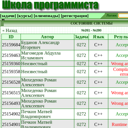
[задачи]
[курсы]
[олимпиады]
[регистрация]
Логин:
СОСТОЯНИЕ СИСТЕМЫ
« Назад
№261 - №280
ID
Автор
Задача
Язык
Резуль
Буданов Александр
25159684
0272
C++
Accep
Игоревич
Магомедов Абдулла
25159463
0272
C++
Accep
Исламович
25159360
Неизвестный
0272
C++
Wrong a
Compila
25159358
Неизвестный
0272
C++
erro
Михеденко Роман
25156528
0272
C++
Accep
Алексеевич
Михеденко Роман
25156515
0272
C++
Wrong a
Алексеевич
Михеденко Роман
25156493
0272
C++
Wrong a
Алексеевич
Печкин Матвей
25154902
0272
C++
Accep
Владимирович
Печкин Матвей
25154901
0272
C++
Runtime 
Владимирович