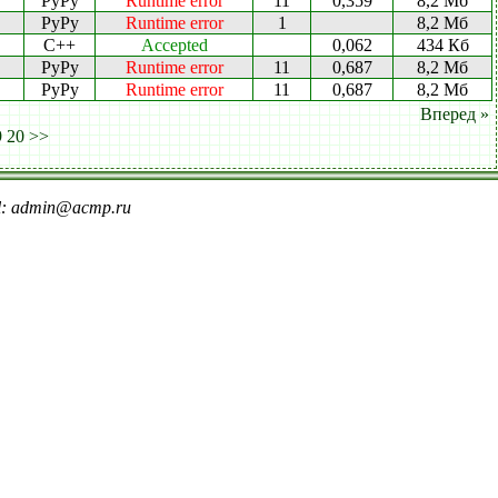
PyPy
Runtime error
11
0,359
8,2 Мб
PyPy
Runtime error
1
8,2 Мб
C++
Accepted
0,062
434 Кб
PyPy
Runtime error
11
0,687
8,2 Мб
PyPy
Runtime error
11
0,687
8,2 Мб
Вперед »
9
20
>>
il: admin@acmp.ru