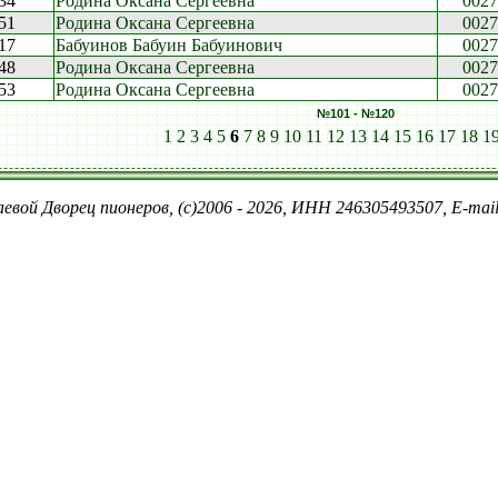
:34
Родина Оксана Сергеевна
0027
:51
Родина Оксана Сергеевна
0027
:17
Бабуинов Бабуин Бабуинович
0027
:48
Родина Оксана Сергеевна
0027
:53
Родина Оксана Сергеевна
0027
№101 - №120
1
2
3
4
5
6
7
8
9
10
11
12
13
14
15
16
17
18
1
евой Дворец пионеров, (c)2006 - 2026, ИНН 246305493507, E-ma