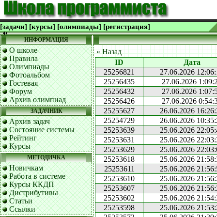
[задачи]
[курсы]
[олимпиады]
[регистрация]
ИНФОРМАЦИЯ
О школе
« Назад
Правила
ID
Дата
Олимпиады
25256821
27.06.2026 12:06
Фотоальбом
25256435
27.06.2026 1:09:
Гостевая
Форум
25256432
27.06.2026 1:07:
Архив олимпиад
25256426
27.06.2026 0:54:
25255627
26.06.2026 16:26
ЗАДАЧНИК
25254729
26.06.2026 10:35
Архив задач
Состояние системы
25253639
25.06.2026 22:05
Рейтинг
25253631
25.06.2026 22:03
Курсы
25253629
25.06.2026 22:03
МЕТОДИЧКА
25253618
25.06.2026 21:58
Новичкам
25253611
25.06.2026 21:56
Работа в системе
25253610
25.06.2026 21:56
Курсы ККДП
25253607
25.06.2026 21:56
Дистрибутивы
25253602
25.06.2026 21:54
Статьи
25253598
25.06.2026 21:53
Ссылки