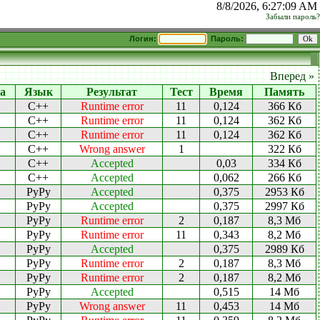
8/8/2026, 6:27:09 AM
Забыли пароль?
Логин:
Пароль:
Вперед »
а
Язык
Результат
Тест
Время
Память
C++
Runtime error
11
0,124
366 Кб
C++
Runtime error
11
0,124
362 Кб
C++
Runtime error
11
0,124
362 Кб
C++
Wrong answer
1
322 Кб
C++
Accepted
0,03
334 Кб
C++
Accepted
0,062
266 Кб
PyPy
Accepted
0,375
2953 Кб
PyPy
Accepted
0,375
2997 Кб
PyPy
Runtime error
2
0,187
8,3 Мб
PyPy
Runtime error
11
0,343
8,2 Мб
PyPy
Accepted
0,375
2989 Кб
PyPy
Runtime error
2
0,187
8,3 Мб
PyPy
Runtime error
2
0,187
8,2 Мб
PyPy
Accepted
0,515
14 Мб
PyPy
Wrong answer
11
0,453
14 Мб