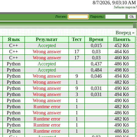
8/7/2026, 9:03:10 AM
Забыли пароль?
Логин:
Пароль:
Вперед »
Язык
Результат
Тест
Время
Память
C++
Accepted
0,015
452 Кб
C++
Wrong answer
17
0,03
464 Кб
C++
Wrong answer
17
0,03
460 Кб
Python
Accepted
0,437
486 Кб
Python
Accepted
0,484
498 Кб
Python
Wrong answer
9
0,046
494 Кб
Python
Wrong answer
1
482 Кб
Python
Wrong answer
9
0,031
490 Кб
Python
Wrong answer
3
0,031
494 Кб
Python
Wrong answer
1
490 Кб
Python
Runtime error
1
482 Кб
Python
Wrong answer
1
486 Кб
Python
Runtime error
1
482 Кб
Python
Runtime error
1
490 Кб
Python
Runtime error
1
486 Кб