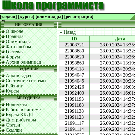
[задачи]
[курсы]
[олимпиады]
[регистрация]
ИНФОРМАЦИЯ
О школе
« Назад
Правила
ID
Дата
Олимпиады
22008721
28.09.2024 13:35
Фотоальбом
22008680
28.09.2024 13:32
Гостевая
Форум
22008620
28.09.2024 13:26
Архив олимпиад
21998863
27.09.2024 13:19
21994118
26.09.2024 20:34
ЗАДАЧНИК
21994047
26.09.2024 20:24
Архив задач
Состояние системы
21994045
26.09.2024 20:23
Рейтинг
21992426
26.09.2024 16:03
Курсы
21992400
26.09.2024 16:01
МЕТОДИЧКА
21991193
26.09.2024 14:37
Новичкам
21991188
26.09.2024 14:37
Работа в системе
21991138
26.09.2024 14:34
Курсы ККДП
21991123
26.09.2024 14:32
Дистрибутивы
21991117
26.09.2024 14:32
Статьи
21991114
26.09.2024 14:32
Ссылки