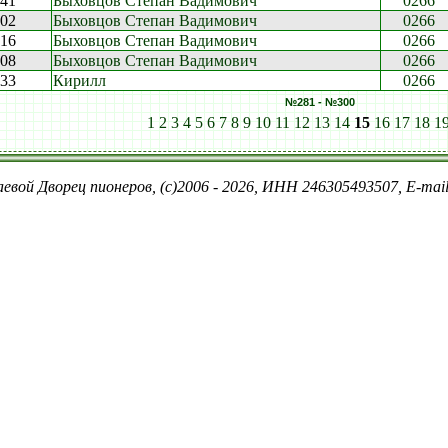
:41
Быховцов Степан Вадимович
0266
:02
Быховцов Степан Вадимович
0266
:16
Быховцов Степан Вадимович
0266
:08
Быховцов Степан Вадимович
0266
:33
Кирилл
0266
№281 - №300
1
2
3
4
5
6
7
8
9
10
11
12
13
14
15
16
17
18
1
евой Дворец пионеров, (c)2006 - 2026, ИНН 246305493507, E-ma