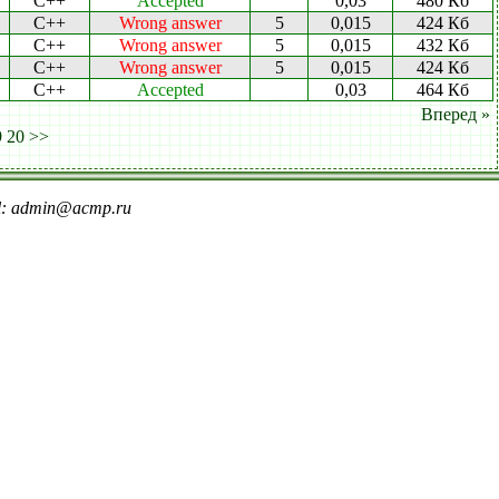
C++
Accepted
0,03
480 Кб
C++
Wrong answer
5
0,015
424 Кб
C++
Wrong answer
5
0,015
432 Кб
C++
Wrong answer
5
0,015
424 Кб
C++
Accepted
0,03
464 Кб
Вперед »
9
20
>>
il: admin@acmp.ru