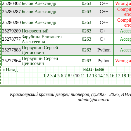
25280302
Белов Александр
0263
C++
Wrong a
Compil
25280287
Белов Александр
0263
C++
err
Compil
25280280
Белов Александр
0263
C++
err
25279289
Неизвестный
0263
C++
Accep
Зарубина Елизавета
25278777
0263
C++
Accep
Алексеевна
Первушин Сергей
25277888
0263
Python
Accep
Денисович
Первушин Сергей
25277864
0263
Python
Wrong a
Денисович
« Назад
№181 - №200
1
2
3
4
5
6
7
8
9
10
11
12
13
14
15
16
17
18
1
Красноярский краевой Дворец пионеров, (c)2006 - 2026, ИНН
admin@acmp.ru