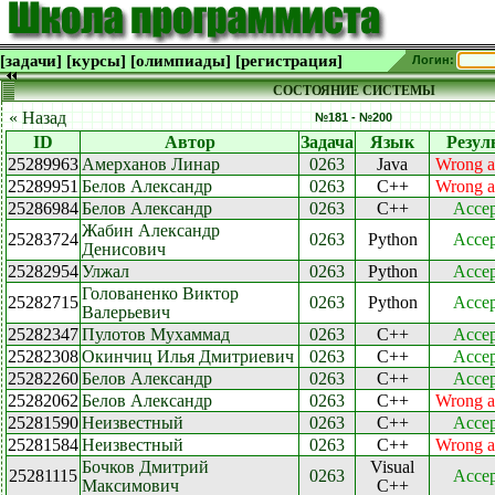
[задачи]
[курсы]
[олимпиады]
[регистрация]
Логин:
СОСТОЯНИЕ СИСТЕМЫ
« Назад
№181 - №200
ID
Автор
Задача
Язык
Резул
25289963
Амерханов Линар
0263
Java
Wrong a
25289951
Белов Александр
0263
C++
Wrong a
25286984
Белов Александр
0263
C++
Accep
Жабин Александр
25283724
0263
Python
Accep
Денисович
25282954
Улжал
0263
Python
Accep
Голованенко Виктор
25282715
0263
Python
Accep
Валерьевич
25282347
Пулотов Мухаммад
0263
C++
Accep
25282308
Окинчиц Илья Дмитриевич
0263
C++
Accep
25282260
Белов Александр
0263
C++
Accep
25282062
Белов Александр
0263
C++
Wrong a
25281590
Неизвестный
0263
C++
Accep
25281584
Неизвестный
0263
C++
Wrong a
Бочков Дмитрий
Visual
25281115
0263
Accep
Максимович
C++