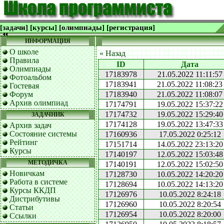
[задачи]
[курсы]
[олимпиады]
[регистрация]
ИНФОРМАЦИЯ
О школе
« Назад
Правила
ID
Дата
Олимпиады
17183978
21.05.2022 11:11:57
Фотоальбом
17183941
21.05.2022 11:08:23
Гостевая
Форум
17183940
21.05.2022 11:08:07
Архив олимпиад
17174791
19.05.2022 15:37:22
17174732
19.05.2022 15:29:40
ЗАДАЧНИК
17174128
19.05.2022 13:47:33
Архив задач
Состояние системы
17160936
17.05.2022 0:25:12
Рейтинг
17151714
14.05.2022 23:13:20
Курсы
17140197
12.05.2022 15:03:48
МЕТОДИЧКА
17140191
12.05.2022 15:02:50
Новичкам
17128730
10.05.2022 14:20:20
Работа в системе
17128694
10.05.2022 14:13:20
Курсы ККДП
17126976
10.05.2022 8:24:18
Дистрибутивы
17126960
10.05.2022 8:20:54
Статьи
17126954
10.05.2022 8:20:00
Ссылки