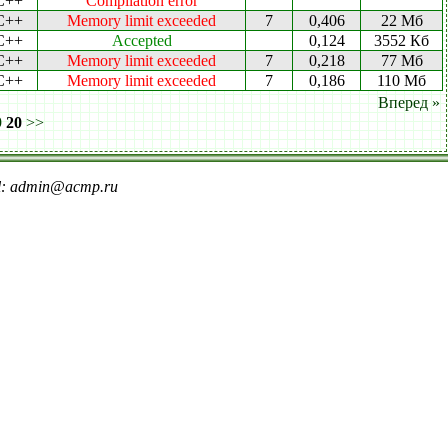
C++
Compilation error
C++
Memory limit exceeded
7
0,406
22 Мб
C++
Accepted
0,124
3552 Кб
C++
Memory limit exceeded
7
0,218
77 Мб
C++
Memory limit exceeded
7
0,186
110 Мб
Вперед »
9
20
>>
il: admin@acmp.ru