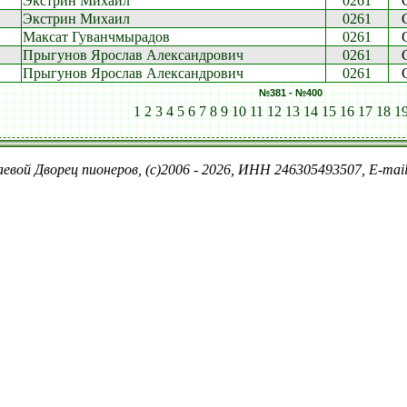
Экстрин Михаил
0261
Экстрин Михаил
0261
Максат Гуванчмырадов
0261
Прыгунов Ярослав Александрович
0261
Прыгунов Ярослав Александрович
0261
№381 - №400
1
2
3
4
5
6
7
8
9
10
11
12
13
14
15
16
17
18
1
евой Дворец пионеров, (c)2006 - 2026, ИНН 246305493507, E-ma