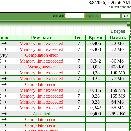
8/8/2026, 2:26:56 AM
Забыли пароль?
Логин:
Пароль:
Вперед »
зык
Результат
Тест
Время
Память
C++
Memory limit exceeded
7
0,406
22 Мб
C++
Memory limit exceeded
7
0,468
22 Мб
yPy
Compilation error
C++
Memory limit exceeded
7
0,342
86 Мб
C++
Wrong answer
3
0,03
408 Кб
C++
Memory limit exceeded
7
0,28
100 Мб
C++
Memory limit exceeded
7
0,25
77 Мб
C++
Compilation error
C++
Memory limit exceeded
7
0,186
159 Мб
C++
Memory limit exceeded
7
0,28
165 Мб
C++
Memory limit exceeded
7
0,28
64 Мб
C++
Memory limit exceeded
7
0,342
65 Мб
C++
Accepted
0,406
2992 Кб
C++
Compilation error
C++
Compilation error