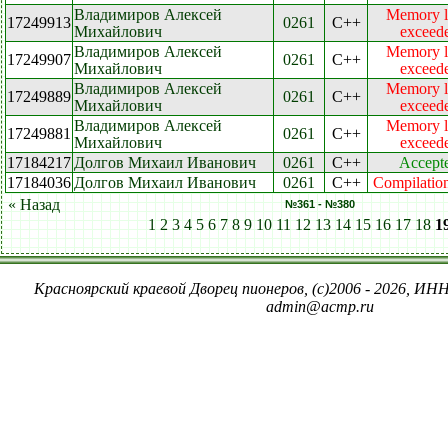
Владимиров Алексей
Memory l
17249913
0261
C++
Михайлович
exceed
Владимиров Алексей
Memory l
17249907
0261
C++
Михайлович
exceed
Владимиров Алексей
Memory l
17249889
0261
C++
Михайлович
exceed
Владимиров Алексей
Memory l
17249881
0261
C++
Михайлович
exceed
17184217
Долгов Михаил Иванович
0261
C++
Accept
17184036
Долгов Михаил Иванович
0261
C++
Compilation
« Назад
№361 - №380
1
2
3
4
5
6
7
8
9
10
11
12
13
14
15
16
17
18
1
Красноярский краевой Дворец пионеров, (c)2006 - 2026, ИНН
admin@acmp.ru