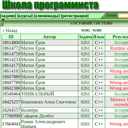
[задачи]
[курсы]
[олимпиады]
[регистрация]
Логин:
СОСТОЯНИЕ СИСТЕМЫ
« Назад
№361 - №380
ID
Автор
Задача
Язык
Резуль
18614806
Матин Ёров
0261
C++
Accept
18614772
Матин Ёров
0261
C++
Runtime e
18614759
Матин Ёров
0261
C++
Accept
18614233
Матин Ёров
0261
C++
Accept
18614175
Матин Ёров
0261
C++
Accept
18614165
Матин Ёров
0261
C++
Wrong an
18607889
Матин Ёров
0261
C++
Accept
18607789
Матин Ёров
0261
C++
Wrong an
18602386
Матин Ёров
0261
C++
Wrong an
18549464
УНИКАЛЬНЫЙ
0261
C++
Accept
Memory l
18425257
Кошенкова Анна Сергеевна
0261
C++
exceed
18204557
Колибри
0261
C++
Accept
17766990
Сафаров Дилбоз
0261
C++
Accept
Роман Александрович
17664943
0261
C++
Wrong an
Шабаев