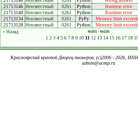
21713148
Неизвестный
0261
Python
Wrong answer
21713146
Неизвестный
0261
Python
Runtime error
21713140
Неизвестный
0261
Python
Runtime error
21713134
Неизвестный
0261
PyPy
Memory limit exceed
21713128
Неизвестный
0261
Python
Memory limit exceed
« Назад
№201 - №220
1
2
3
4
5
6
7
8
9
10
11
12
13
14
15
16
17
18
1
Красноярский краевой Дворец пионеров, (c)2006 - 2026, ИНН
admin@acmp.ru