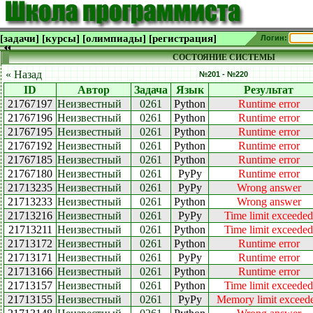
[задачи]
[курсы]
[олимпиады]
[регистрация]
Логин:
СОСТОЯНИЕ СИСТЕМЫ
« Назад
№201 - №220
ID
Автор
Задача
Язык
Результат
21767197
Неизвестный
0261
Python
Runtime error
21767196
Неизвестный
0261
Python
Runtime error
21767195
Неизвестный
0261
Python
Runtime error
21767192
Неизвестный
0261
Python
Runtime error
21767185
Неизвестный
0261
Python
Runtime error
21767180
Неизвестный
0261
PyPy
Runtime error
21713235
Неизвестный
0261
PyPy
Wrong answer
21713233
Неизвестный
0261
Python
Wrong answer
21713216
Неизвестный
0261
PyPy
Time limit exceeded
21713211
Неизвестный
0261
Python
Time limit exceeded
21713172
Неизвестный
0261
Python
Runtime error
21713171
Неизвестный
0261
PyPy
Runtime error
21713166
Неизвестный
0261
Python
Runtime error
21713157
Неизвестный
0261
Python
Time limit exceeded
21713155
Неизвестный
0261
PyPy
Memory limit exceed