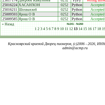
25017174
Диербек Камулбоев
0252
PyPy
Wrong answ
25016224
ХАСАНХОН
0252
Python
Accepted
25016211
Шохваххоб
0252
Python
Accepted
25009593
Ярош О В
0252
Python
Accepted
25009585
Ярош О В
0252
Python
Accepted
« Назад
№241 - №260
1
2
3
4
5
6
7
8
9
10
11
12
13
14
15
16
17
18
1
Красноярский краевой Дворец пионеров, (c)2006 - 2026, ИНН
admin@acmp.ru