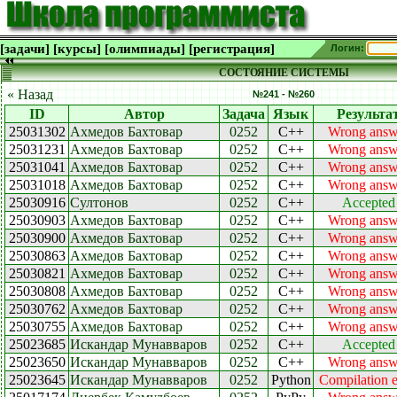
[задачи]
[курсы]
[олимпиады]
[регистрация]
Логин:
СОСТОЯНИЕ СИСТЕМЫ
« Назад
№241 - №260
ID
Автор
Задача
Язык
Результа
25031302
Ахмедов Бахтовар
0252
C++
Wrong answ
25031231
Ахмедов Бахтовар
0252
C++
Wrong answ
25031041
Ахмедов Бахтовар
0252
C++
Wrong answ
25031018
Ахмедов Бахтовар
0252
C++
Wrong answ
25030916
Султонов
0252
C++
Accepted
25030903
Ахмедов Бахтовар
0252
C++
Wrong answ
25030900
Ахмедов Бахтовар
0252
C++
Wrong answ
25030863
Ахмедов Бахтовар
0252
C++
Wrong answ
25030821
Ахмедов Бахтовар
0252
C++
Wrong answ
25030808
Ахмедов Бахтовар
0252
C++
Wrong answ
25030762
Ахмедов Бахтовар
0252
C++
Wrong answ
25030755
Ахмедов Бахтовар
0252
C++
Wrong answ
25023685
Искандар Мунавваров
0252
C++
Accepted
25023650
Искандар Мунавваров
0252
C++
Wrong answ
25023645
Искандар Мунавваров
0252
Python
Compilation e