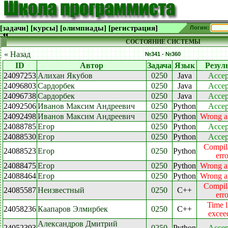
[задачи]
[курсы]
[олимпиады]
[регистрация]
Логин:
СОСТОЯНИЕ СИСТЕМЫ
« Назад
№341 - №360
ID
Автор
Задача
Язык
Резул
24097253
Алихан Якубов
0250
Java
Accep
24096803
Сардорбек
0250
Java
Accep
24096738
Сардорбек
0250
Java
Accep
24092506
Иванов Максим Андреевич
0250
Python
Accep
24092498
Иванов Максим Андреевич
0250
Python
Wrong a
24088785
Егор
0250
Python
Accep
24088530
Егор
0250
Python
Accep
Compil
24088523
Егор
0250
Python
erro
24088475
Егор
0250
Python
Wrong a
24088464
Егор
0250
Python
Wrong a
Compil
24085587
Неизвестный
0250
C++
erro
Time l
24058236
Каапаров Элмирбек
0250
C++
excee
Александров Дмитрий
24052393
0250
Python
Accep