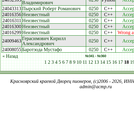
Владимирович
24043313
Пырский Роберт Романович
0250
C++
Accep
24016356
Неизвестный
0250
C++
Accep
24016311
Неизвестный
0250
C++
Accep
24016300
Неизвестный
0250
C++
Accep
24016299
Неизвестный
0250
C++
Wrong a
Герасимович Кирилл
24009463
0250
C++
Accep
Александрович
24008055
Баротзода Мустафо
0250
C++
Accep
« Назад
№341 - №360
1
2
3
4
5
6
7
8
9
10
11
12
13
14
15
16
17
18
1
Красноярский краевой Дворец пионеров, (c)2006 - 2026, ИНН
admin@acmp.ru