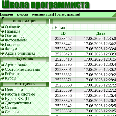
[задачи]
[курсы]
[олимпиады]
[регистрация]
ИНФОРМАЦИЯ
О школе
« Назад
Правила
ID
Дата
Олимпиады
25233452
17.06.2026 12:35:
Фотоальбом
25233442
17.06.2026 12:34:
Гостевая
Форум
25233432
17.06.2026 12:33:
Архив олимпиад
25233429
17.06.2026 12:33:
25233410
17.06.2026 12:31:
ЗАДАЧНИК
25233395
17.06.2026 12:30:
Архив задач
Состояние системы
25233391
17.06.2026 12:30:
Рейтинг
25233382
17.06.2026 12:29:
Курсы
25233371
17.06.2026 12:28:
МЕТОДИЧКА
25233360
17.06.2026 12:27:
Новичкам
25233359
17.06.2026 12:27:
Работа в системе
25233356
17.06.2026 12:26:
Курсы ККДП
25233349
17.06.2026 12:26:
Дистрибутивы
25233342
17.06.2026 12:25:
Статьи
25233332
17.06.2026 12:24:
Ссылки