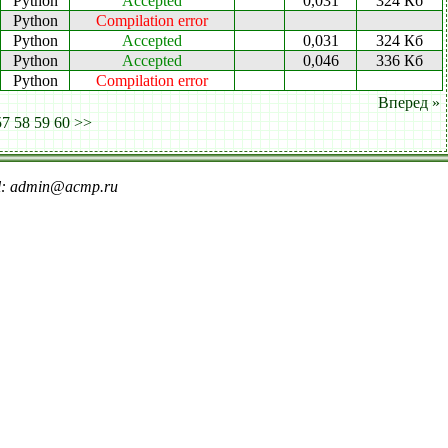
Python
Accepted
0,031
324 Кб
Python
Compilation error
Python
Accepted
0,031
324 Кб
Python
Accepted
0,046
336 Кб
Python
Compilation error
Вперед »
57
58
59
60
>>
il: admin@acmp.ru