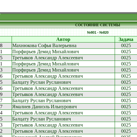
СОСТОЯНИЕ СИСТЕМЫ
№801 - №820
Автор
Задача
08
Махнюкова Софья Валерьевна
0025
21
Порфирьев Демид Михайлович
0025
45
Третьяков Александр Алексеевич
0025
31
Порфирьев Демид Михайлович
0025
53
Порфирьев Демид Михайлович
0025
46
Третьяков Александр Алексеевич
0025
25
Балцату Руслан Русланович
0025
26
Третьяков Александр Алексеевич
0025
49
Третьяков Александр Алексеевич
0025
27
Балцату Руслан Русланович
0025
27
Ямалиев Даниэль Ильнурович
0025
44
Третьяков Александр Алексеевич
0025
25
Балцату Руслан Русланович
0025
53
Третьяков Александр Алексеевич
0025
52
Третьяков Александр Алексеевич
0025