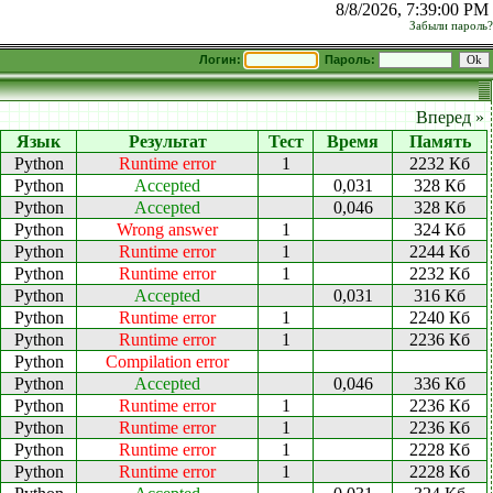
8/8/2026, 7:39:00 PM
Забыли пароль?
Логин:
Пароль:
Вперед »
Язык
Результат
Тест
Время
Память
Python
Runtime error
1
2232 Кб
Python
Accepted
0,031
328 Кб
Python
Accepted
0,046
328 Кб
Python
Wrong answer
1
324 Кб
Python
Runtime error
1
2244 Кб
Python
Runtime error
1
2232 Кб
Python
Accepted
0,031
316 Кб
Python
Runtime error
1
2240 Кб
Python
Runtime error
1
2236 Кб
Python
Compilation error
Python
Accepted
0,046
336 Кб
Python
Runtime error
1
2236 Кб
Python
Runtime error
1
2236 Кб
Python
Runtime error
1
2228 Кб
Python
Runtime error
1
2228 Кб