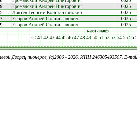
38
Громадский Андрей Викторович
0025
49
Громадский Андрей Викторович
0025
05
Локтев Георгий Константинович
0025
23
Егоров Андрей Станиславович
0025
09
Егоров Андрей Станиславович
0025
№801 - №820
<<
41
42
43
44
45
46
47
48
49
50
51
52
53
54
55
56
евой Дворец пионеров, (c)2006 - 2026, ИНН 246305493507, E-ma