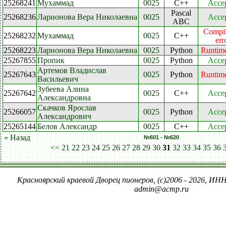
25268241
Мухаммад
0025
C++
Acce
Pascal
25268236
Ларионова Вера Николаевна
0025
Acce
ABC
Compil
25268232
Мухаммад
0025
C++
err
25268223
Ларионова Вера Николаевна
0025
Python
Runtime
25267855
Пропик
0025
Python
Acce
Артемов Владислав
25267643
0025
Python
Runtime
Васильевич
Зубеева Алина
25267642
0025
C++
Acce
Александровна
Скачков Ярослав
25266057
0025
Python
Acce
Александрович
25265144
Белов Александр
0025
C++
Acce
« Назад
№601 - №620
<<
21
22
23
24
25
26
27
28
29
30
31
32
33
34
35
36
Красноярский краевой Дворец пионеров, (c)2006 - 2026, ИНН
admin@acmp.ru