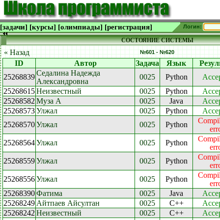
[задачи]
[курсы]
[олимпиады]
[регистрация]
Логин:
СОСТОЯНИЕ СИСТЕМЫ
« Назад
№601 - №620
ID
Автор
Задача
Язык
Резул
Седалина Надежда
25268839
0025
Python
Acce
Александровна
25268615
Неизвестный
0025
Python
Acce
25268582
Муза А
0025
Java
Acce
25268573
Улжал
0025
Python
Acce
Compil
25268570
Улжал
0025
Python
err
Compil
25268564
Улжал
0025
Python
err
Compil
25268559
Улжал
0025
Python
err
Compil
25268556
Улжал
0025
Python
err
25268390
Фатима
0025
Java
Acce
25268249
Айтпаев Айсултан
0025
C++
Acce
25268242
Неизвестный
0025
C++
Acce