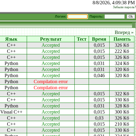
8/8/2026, 4:09:38 PM
Забыли пароль?
Логин:
Пароль:
Вперед »
Язык
Результат
Тест
Время
Память
C++
Accepted
0,015
326 Кб
C++
Accepted
0,015
222 Кб
C++
Accepted
0,015
326 Кб
Python
Accepted
0,031
324 Кб
Python
Accepted
0,031
320 Кб
Python
Accepted
0,046
320 Кб
Python
Compilation error
Python
Compilation error
C++
Accepted
0,015
322 Кб
C++
Accepted
0,015
330 Кб
Python
Accepted
0,031
328 Кб
Visual C++
Accepted
0,015
300 Кб
C++
Accepted
0,03
326 Кб
C++
Accepted
0,015
210 Кб
C++
Accepted
0,015
330 Кб