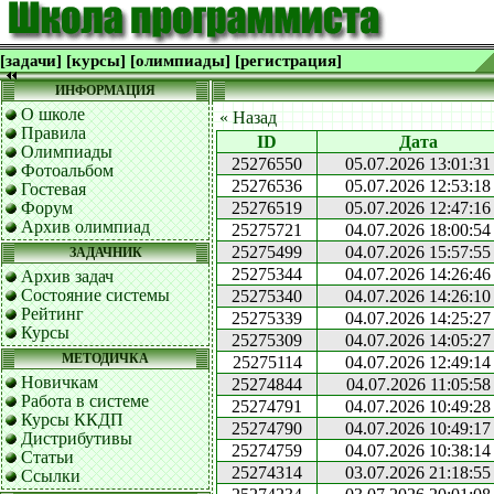
[задачи]
[курсы]
[олимпиады]
[регистрация]
ИНФОРМАЦИЯ
О школе
« Назад
Правила
ID
Дата
Олимпиады
25276550
05.07.2026 13:01:31
Фотоальбом
25276536
05.07.2026 12:53:18
Гостевая
Форум
25276519
05.07.2026 12:47:16
Архив олимпиад
25275721
04.07.2026 18:00:54
25275499
04.07.2026 15:57:55
ЗАДАЧНИК
25275344
04.07.2026 14:26:46
Архив задач
Состояние системы
25275340
04.07.2026 14:26:10
Рейтинг
25275339
04.07.2026 14:25:27
Курсы
25275309
04.07.2026 14:05:27
МЕТОДИЧКА
25275114
04.07.2026 12:49:14
Новичкам
25274844
04.07.2026 11:05:58
Работа в системе
25274791
04.07.2026 10:49:28
Курсы ККДП
25274790
04.07.2026 10:49:17
Дистрибутивы
25274759
04.07.2026 10:38:14
Статьи
25274314
03.07.2026 21:18:55
Ссылки