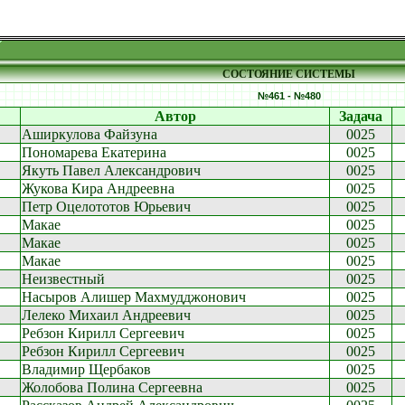
СОСТОЯНИЕ СИСТЕМЫ
№461 - №480
Автор
Задача
Аширкулова Файзуна
0025
Пономарева Екатерина
0025
Якуть Павел Александрович
0025
Жукова Кира Андреевна
0025
Петр Оцелототов Юрьевич
0025
Макае
0025
Макае
0025
Макае
0025
Неизвестный
0025
Насыров Алишер Махмудджонович
0025
Лелеко Михаил Андреевич
0025
Ребзон Кирилл Сергеевич
0025
Ребзон Кирилл Сергеевич
0025
Владимир Щербаков
0025
Жолобова Полина Сергеевна
0025