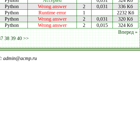
Python
Accepted
0,031
324 Кб
Python
Wrong answer
2
0,031
336 Кб
Python
Runtime error
1
2232 Кб
Python
Wrong answer
2
0,031
320 Кб
Python
Wrong answer
2
0,015
324 Кб
Вперед »
37
38
39
40
>>
il: admin@acmp.ru