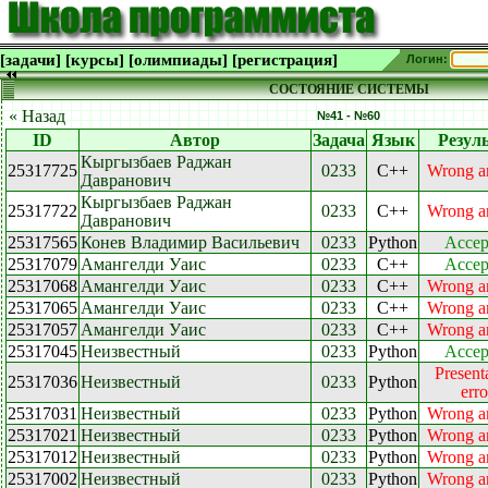
[задачи]
[курсы]
[олимпиады]
[регистрация]
Логин:
СОСТОЯНИЕ СИСТЕМЫ
« Назад
№41 - №60
ID
Автор
Задача
Язык
Резул
Кыргызбаев Раджан
25317725
0233
C++
Wrong a
Давранович
Кыргызбаев Раджан
25317722
0233
C++
Wrong a
Давранович
25317565
Конев Владимир Васильевич
0233
Python
Accep
25317079
Амангелди Уаис
0233
C++
Accep
25317068
Амангелди Уаис
0233
C++
Wrong a
25317065
Амангелди Уаис
0233
C++
Wrong a
25317057
Амангелди Уаис
0233
C++
Wrong a
25317045
Неизвестный
0233
Python
Accep
Present
25317036
Неизвестный
0233
Python
erro
25317031
Неизвестный
0233
Python
Wrong a
25317021
Неизвестный
0233
Python
Wrong a
25317012
Неизвестный
0233
Python
Wrong a
25317002
Неизвестный
0233
Python
Wrong a