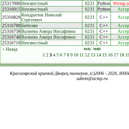
25317000
Неизвестный
0233
Python
Wrong a
25316915
Неизвестный
0233
Python
Accep
Кондратюк Николай
25316829
0233
C++
Accep
Сергеевич
25316788
Бибизян
0233
C++
Accep
25316758
Валиева Амира Инсафовна
0233
C++
Accep
25316748
Валиева Амира Инсафовна
0233
C++
Accep
25316719
Неизвестный
0233
C++
Accep
« Назад
№41 - №60
1
2
3
4
5
6
7
8
9
10
11
12
13
14
15
16
17
18
1
Красноярский краевой Дворец пионеров, (c)2006 - 2026, ИНН
admin@acmp.ru