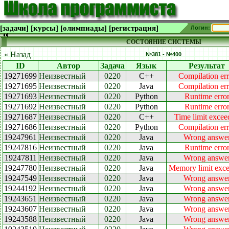
[задачи]
[курсы]
[олимпиады]
[регистрация]
Логин:
СОСТОЯНИЕ СИСТЕМЫ
« Назад
№381 - №400
ID
Автор
Задача
Язык
Результат
19271699
Неизвестный
0220
C++
Compilation err
19271695
Неизвестный
0220
Java
Compilation err
19271693
Неизвестный
0220
Python
Runtime erro
19271692
Неизвестный
0220
Python
Runtime erro
19271687
Неизвестный
0220
C++
Time limit excee
19271686
Неизвестный
0220
Python
Compilation err
19247961
Неизвестный
0220
Java
Wrong answe
19247816
Неизвестный
0220
Java
Runtime erro
19247811
Неизвестный
0220
Java
Wrong answe
19247780
Неизвестный
0220
Java
Memory limit exc
19247549
Неизвестный
0220
Java
Wrong answe
19244192
Неизвестный
0220
Java
Wrong answe
19243651
Неизвестный
0220
Java
Wrong answe
19243607
Неизвестный
0220
Java
Wrong answe
19243588
Неизвестный
0220
Java
Wrong answe