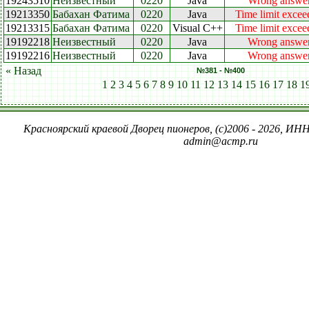
19243510
Неизвестный
0220
Java
Wrong answe
19213350
Бабахан Фатима
0220
Java
Time limit excee
19213315
Бабахан Фатима
0220
Visual C++
Time limit excee
19192218
Неизвестный
0220
Java
Wrong answe
19192216
Неизвестный
0220
Java
Wrong answe
« Назад
№381 - №400
1
2
3
4
5
6
7
8
9
10
11
12
13
14
15
16
17
18
1
Красноярский краевой Дворец пионеров, (c)2006 - 2026, ИНН
admin@acmp.ru