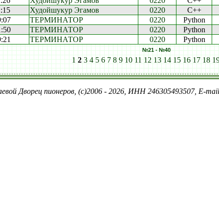
2:26
Худойшукур Эгамов
0220
C++
1:15
Худойшукур Эгамов
0220
C++
9:07
ТЕРМИНАТОР
0220
Python
1:50
ТЕРМИНАТОР
0220
Python
9:21
ТЕРМИНАТОР
0220
Python
№21 - №40
1
2
3
4
5
6
7
8
9
10
11
12
13
14
15
16
17
18
1
евой Дворец пионеров, (c)2006 - 2026, ИНН 246305493507, E-ma