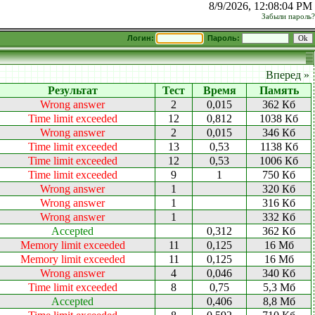
8/9/2026, 12:08:04 PM
Забыли пароль?
Логин:
Пароль:
Вперед »
Результат
Тест
Время
Память
Wrong answer
2
0,015
362 Кб
Time limit exceeded
12
0,812
1038 Кб
Wrong answer
2
0,015
346 Кб
Time limit exceeded
13
0,53
1138 Кб
Time limit exceeded
12
0,53
1006 Кб
Time limit exceeded
9
1
750 Кб
Wrong answer
1
320 Кб
Wrong answer
1
316 Кб
Wrong answer
1
332 Кб
Accepted
0,312
362 Кб
Memory limit exceeded
11
0,125
16 Мб
Memory limit exceeded
11
0,125
16 Мб
Wrong answer
4
0,046
340 Кб
Time limit exceeded
8
0,75
5,3 Мб
Accepted
0,406
8,8 Мб