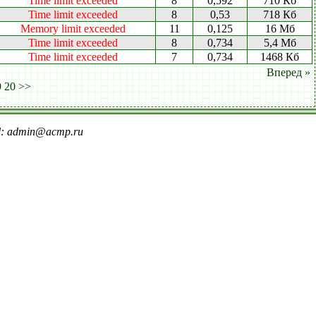
Time limit exceeded
8
0,592
710 Кб
Time limit exceeded
8
0,53
718 Кб
Memory limit exceeded
11
0,125
16 Мб
Time limit exceeded
8
0,734
5,4 Мб
Time limit exceeded
7
0,734
1468 Кб
Вперед »
9
20
>>
il: admin@acmp.ru