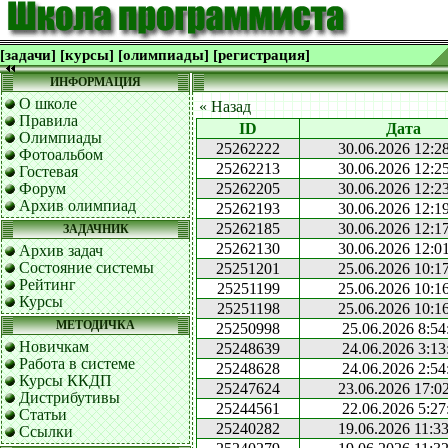
[задачи]
[курсы]
[олимпиады]
[регистрация]
ИНФОРМАЦИЯ
О школе
« Назад
Правила
ID
Дата
Олимпиады
25262222
30.06.2026 12:2
Фотоальбом
25262213
30.06.2026 12:2
Гостевая
Форум
25262205
30.06.2026 12:2
Архив олимпиад
25262193
30.06.2026 12:1
25262185
30.06.2026 12:1
ЗАДАЧНИК
25262130
30.06.2026 12:0
Архив задач
Состояние системы
25251201
25.06.2026 10:1
Рейтинг
25251199
25.06.2026 10:1
Курсы
25251198
25.06.2026 10:1
МЕТОДИЧКА
25250998
25.06.2026 8:54
Новичкам
25248639
24.06.2026 3:13
Работа в системе
25248628
24.06.2026 2:54
Курсы ККДП
25247624
23.06.2026 17:0
Дистрибутивы
25244561
22.06.2026 5:27
Статьи
25240282
19.06.2026 11:3
Ссылки