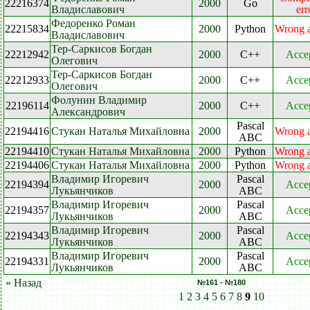
22216374
2000
Go
Владиславович
err
Федоренко Роман
22215834
2000
Python
Wrong 
Владиславович
Тер-Саркисов Богдан
22212942
2000
C++
Acce
Олегович
Тер-Саркисов Богдан
22212933
2000
C++
Acce
Олегович
Фолунин Владимир
22196114
2000
C++
Acce
Александрович
Pascal
22194416
Стукан Наталья Михайловна
2000
Wrong 
ABC
22194410
Стукан Наталья Михайловна
2000
Python
Wrong 
22194406
Стукан Наталья Михайловна
2000
Python
Wrong 
Владимир Игоревич
Pascal
22194394
2000
Acce
Лукьянчиков
ABC
Владимир Игоревич
Pascal
22194357
2000
Acce
Лукьянчиков
ABC
Владимир Игоревич
Pascal
22194343
2000
Acce
Лукьянчиков
ABC
Владимир Игоревич
Pascal
22194331
2000
Acce
Лукьянчиков
ABC
« Назад
№161 - №180
1
2
3
4
5
6
7
8
9
10