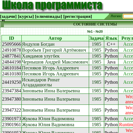
[задачи]
[курсы]
[олимпиады]
[регистрация]
Логин:
СОСТОЯНИЕ СИСТЕМЫ
№1 - №20
ID
Автор
Задача
Язык
Резу
25095666
Яндулов Богдан
1985
C++
Acce
24910878
Воробьев Григорий Артёмович
1985
Python
Acce
24877841
Хамдамов улугбек
1985
Python
Acce
24844198
Чернышов Андрей Максимович
1985
Java
Acce
24610184
Песняков Игорь Андреевич
1985
Python
Acce
24610180
Песняков Игорь Андреевич
1985
Python
Acce
Искандаров Ринат
24419250
1985
Python
Acce
Агададашоглы
23947384
Зиновьева Инна Валерьевна
1985
Python
Acce
Wr
23947380
Зиновьева Инна Валерьевна
1985
Python
ans
Wr
23947322
Зиновьева Инна Валерьевна
1985
Python
ans
23901973
Жукова Юлия Вадимовна
1985
Python
Acce
23901961
Жукова Юлия Вадимовна
1985
Python
Runtime
Wr
23901952
Жукова Юлия Вадимовна
1985
Python