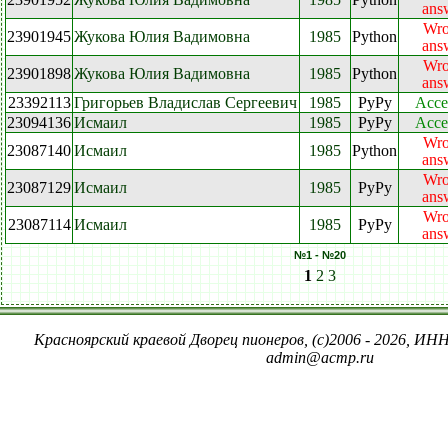
ans
Wr
23901945
Жукова Юлия Вадимовна
1985
Python
ans
Wr
23901898
Жукова Юлия Вадимовна
1985
Python
ans
23392113
Григорьев Владислав Сергеевич
1985
PyPy
Acce
23094136
Исмаил
1985
PyPy
Acce
Wr
23087140
Исмаил
1985
Python
ans
Wr
23087129
Исмаил
1985
PyPy
ans
Wr
23087114
Исмаил
1985
PyPy
ans
№1 - №20
1
2
3
Красноярский краевой Дворец пионеров, (c)2006 - 2026, ИНН
admin@acmp.ru