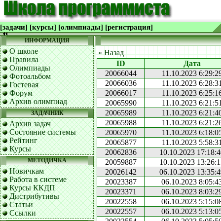
[задачи]
[курсы]
[олимпиады]
[регистрация]
ИНФОРМАЦИЯ
О школе
« Назад
Правила
ID
Дата
Олимпиады
20066044
11.10.2023 6:29:2
Фотоальбом
20066036
11.10.2023 6:28:3
Гостевая
Форум
20066017
11.10.2023 6:25:1
Архив олимпиад
20065990
11.10.2023 6:21:5
20065989
11.10.2023 6:21:4
ЗАДАЧНИК
20065988
11.10.2023 6:21:2
Архив задач
Состояние системы
20065970
11.10.2023 6:18:0
Рейтинг
20065877
11.10.2023 5:58:3
Курсы
20062836
10.10.2023 17:18:
МЕТОДИЧКА
20059887
10.10.2023 13:26:
Новичкам
20026142
06.10.2023 13:35:
Работа в системе
20023387
06.10.2023 8:05:4
Курсы ККДП
20023371
06.10.2023 8:03:2
Дистрибутивы
20022558
06.10.2023 5:15:0
Статьи
20022557
06.10.2023 5:13:0
Ссылки