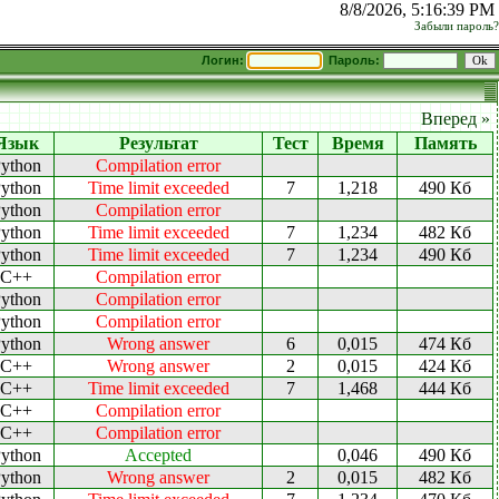
8/8/2026, 5:16:39 PM
Забыли пароль?
Логин:
Пароль:
Вперед »
Язык
Результат
Тест
Время
Память
ython
Compilation error
ython
Time limit exceeded
7
1,218
490 Кб
ython
Compilation error
ython
Time limit exceeded
7
1,234
482 Кб
ython
Time limit exceeded
7
1,234
490 Кб
C++
Compilation error
ython
Compilation error
ython
Compilation error
ython
Wrong answer
6
0,015
474 Кб
C++
Wrong answer
2
0,015
424 Кб
C++
Time limit exceeded
7
1,468
444 Кб
C++
Compilation error
C++
Compilation error
ython
Accepted
0,046
490 Кб
ython
Wrong answer
2
0,015
482 Кб