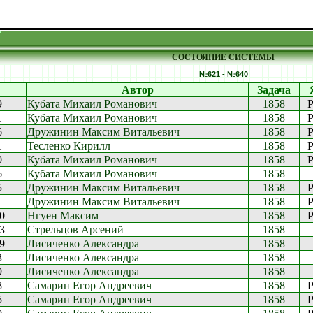
СОСТОЯНИЕ СИСТЕМЫ
№621 - №640
Автор
Задача
9
Кубата Михаил Романович
1858
P
1
Кубата Михаил Романович
1858
P
6
Дружинин Максим Витальевич
1858
P
1
Тесленко Кирилл
1858
P
0
Кубата Михаил Романович
1858
P
6
Кубата Михаил Романович
1858
5
Дружинин Максим Витальевич
1858
P
1
Дружинин Максим Витальевич
1858
P
40
Нгуен Максим
1858
P
13
Стрельцов Арсений
1858
49
Лисиченко Александра
1858
3
Лисиченко Александра
1858
9
Лисиченко Александра
1858
8
Самарин Егор Андреевич
1858
P
5
Самарин Егор Андреевич
1858
P