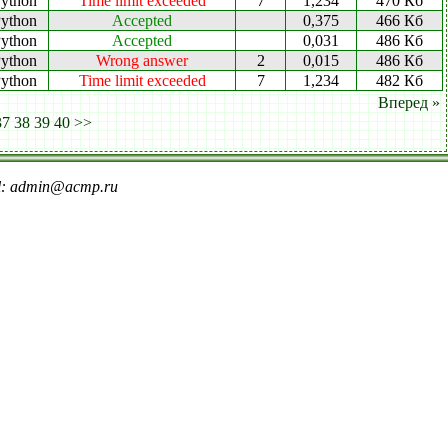
ython
Time limit exceeded
7
1,234
470 Кб
ython
Accepted
0,375
466 Кб
ython
Accepted
0,031
486 Кб
ython
Wrong answer
2
0,015
486 Кб
ython
Time limit exceeded
7
1,234
482 Кб
Вперед »
37
38
39
40
>>
il: admin@acmp.ru