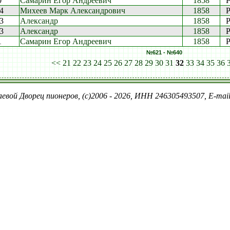
0
Самарин Егор Андреевич
1858
P
04
Михеев Марк Александрович
1858
P
53
Александр
1858
P
53
Александр
1858
P
1
Самарин Егор Андреевич
1858
P
№621 - №640
<<
21
22
23
24
25
26
27
28
29
30
31
32
33
34
35
36
евой Дворец пионеров, (c)2006 - 2026, ИНН 246305493507, E-ma