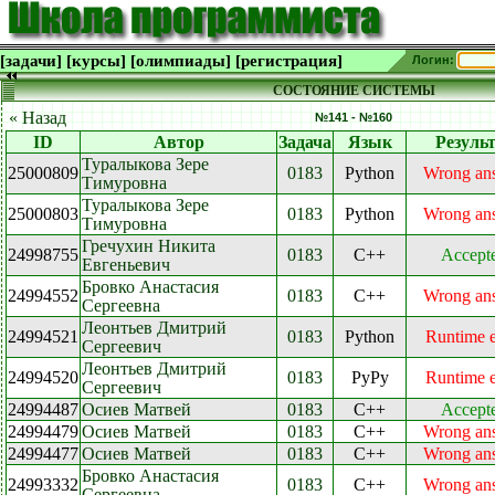
[задачи]
[курсы]
[олимпиады]
[регистрация]
Логин:
СОСТОЯНИЕ СИСТЕМЫ
« Назад
№141 - №160
ID
Автор
Задача
Язык
Резуль
Туралыкова Зере
25000809
0183
Python
Wrong an
Тимуровна
Туралыкова Зере
25000803
0183
Python
Wrong an
Тимуровна
Гречухин Никита
24998755
0183
C++
Accept
Евгеньевич
Бровко Анастасия
24994552
0183
C++
Wrong an
Сергеевна
Леонтьев Дмитрий
24994521
0183
Python
Runtime e
Сергеевич
Леонтьев Дмитрий
24994520
0183
PyPy
Runtime e
Сергеевич
24994487
Осиев Матвей
0183
C++
Accept
24994479
Осиев Матвей
0183
C++
Wrong an
24994477
Осиев Матвей
0183
C++
Wrong an
Бровко Анастасия
24993332
0183
C++
Wrong an
Сергеевна