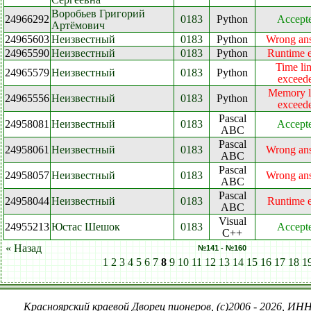
Воробьев Григорий
24966292
0183
Python
Accept
Артёмович
24965603
Неизвестный
0183
Python
Wrong an
24965590
Неизвестный
0183
Python
Runtime e
Time li
24965579
Неизвестный
0183
Python
exceed
Memory l
24965556
Неизвестный
0183
Python
exceed
Pascal
24958081
Неизвестный
0183
Accept
ABC
Pascal
24958061
Неизвестный
0183
Wrong an
ABC
Pascal
24958057
Неизвестный
0183
Wrong an
ABC
Pascal
24958044
Неизвестный
0183
Runtime e
ABC
Visual
24955213
Юстас Шешок
0183
Accept
C++
« Назад
№141 - №160
1
2
3
4
5
6
7
8
9
10
11
12
13
14
15
16
17
18
1
Красноярский краевой Дворец пионеров, (c)2006 - 2026, ИНН