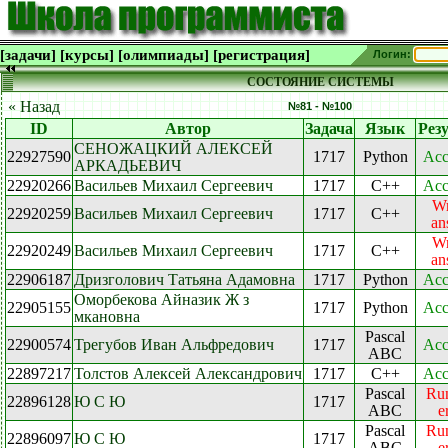
[задачи]
[курсы]
[олимпиады]
[регистрация]
Логин:
СОСТОЯНИЕ СИСТЕМЫ
« Назад
№81 - №100
ID
Автор
Задача
Язык
Рез
СЕНОЖАЦКИЙ АЛЕКСЕЙ
22927590
1717
Python
Acc
АРКАДЬЕВИЧ
22920266
Васильев Михаил Сергеевич
1717
C++
Acc
W
22920259
Васильев Михаил Сергеевич
1717
C++
an
W
22920249
Васильев Михаил Сергеевич
1717
C++
an
22906187
Дризголович Татьяна Адамовна
1717
Python
Acc
Оморбекова Айназик Ж з
22905155
1717
Python
Acc
мкановна
Pascal
22900574
Трегубов Иван Альфредович
1717
Acc
ABC
22897217
Толстов Алексей Александрович
1717
C++
Acc
Pascal
Ru
22896128
Ю С Ю
1717
ABC
e
Pascal
Ru
22896097
Ю С Ю
1717
ABC
e