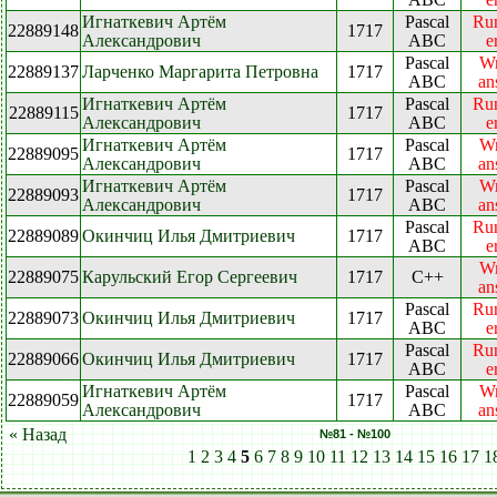
Игнаткевич Артём
Pascal
Ru
22889148
1717
Александрович
ABC
e
Pascal
W
22889137
Ларченко Маргарита Петровна
1717
ABC
an
Игнаткевич Артём
Pascal
Ru
22889115
1717
Александрович
ABC
e
Игнаткевич Артём
Pascal
W
22889095
1717
Александрович
ABC
an
Игнаткевич Артём
Pascal
W
22889093
1717
Александрович
ABC
an
Pascal
Ru
22889089
Окинчиц Илья Дмитриевич
1717
ABC
e
W
22889075
Карульский Егор Сергеевич
1717
C++
an
Pascal
Ru
22889073
Окинчиц Илья Дмитриевич
1717
ABC
e
Pascal
Ru
22889066
Окинчиц Илья Дмитриевич
1717
ABC
e
Игнаткевич Артём
Pascal
W
22889059
1717
Александрович
ABC
an
« Назад
№81 - №100
1
2
3
4
5
6
7
8
9
10
11
12
13
14
15
16
17
1