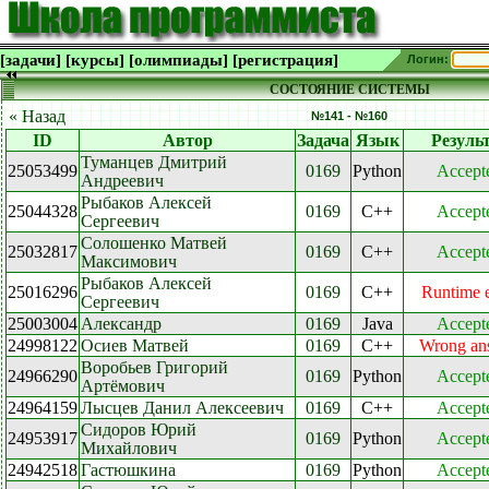
[задачи]
[курсы]
[олимпиады]
[регистрация]
Логин:
СОСТОЯНИЕ СИСТЕМЫ
« Назад
№141 - №160
ID
Автор
Задача
Язык
Резуль
Туманцев Дмитрий
25053499
0169
Python
Accept
Андреевич
Рыбаков Алексей
25044328
0169
C++
Accept
Сергеевич
Солошенко Матвей
25032817
0169
C++
Accept
Максимович
Рыбаков Алексей
25016296
0169
C++
Runtime e
Сергеевич
25003004
Александр
0169
Java
Accept
24998122
Осиев Матвей
0169
C++
Wrong an
Воробьев Григорий
24966290
0169
Python
Accept
Артёмович
24964159
Лысцев Данил Алексеевич
0169
C++
Accept
Сидоров Юрий
24953917
0169
Python
Accept
Михайлович
24942518
Гастюшкина
0169
Python
Accept