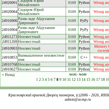
Сидоров Юрий
24920091
0169
Python
Wrong an
Михайлович
Сидоров Юрий
24920084
0169
Python
Wrong an
Михайлович
Разак-заде Абдухаким
24916906
0169
PyPy
Wrong an
Давронавич
Разак-заде Абдухаким
24916904
0169
PyPy
Wrong an
Давронавич
24911273
Неизвестный
0169
Python
Wrong an
24911269
Неизвестный
0169
Python
Wrong an
Memory l
24910903
Неизвестный
0169
Python
exceed
Вымышленное неизвестное
24910853
0169
C++
Wrong an
имя
24910768
Неизвестный
0169
Python
Wrong an
24910627
Неизвестный
0169
Python
Wrong an
« Назад
№141 - №160
1
2
3
4
5
6
7
8
9
10
11
12
13
14
15
16
17
18
1
Красноярский краевой Дворец пионеров, (c)2006 - 2026, ИНН
admin@acmp.ru