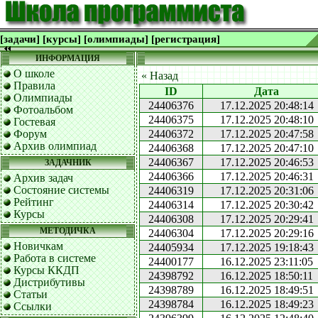
[задачи]
[курсы]
[олимпиады]
[регистрация]
ИНФОРМАЦИЯ
О школе
« Назад
Правила
ID
Дата
Олимпиады
24406376
17.12.2025 20:48:14
Фотоальбом
24406375
17.12.2025 20:48:10
Гостевая
Форум
24406372
17.12.2025 20:47:58
Архив олимпиад
24406368
17.12.2025 20:47:10
24406367
17.12.2025 20:46:53
ЗАДАЧНИК
24406366
17.12.2025 20:46:31
Архив задач
Состояние системы
24406319
17.12.2025 20:31:06
Рейтинг
24406314
17.12.2025 20:30:42
Курсы
24406308
17.12.2025 20:29:41
МЕТОДИЧКА
24406304
17.12.2025 20:29:16
Новичкам
24405934
17.12.2025 19:18:43
Работа в системе
24400177
16.12.2025 23:11:05
Курсы ККДП
24398792
16.12.2025 18:50:11
Дистрибутивы
24398789
16.12.2025 18:49:51
Статьи
24398784
16.12.2025 18:49:23
Ссылки