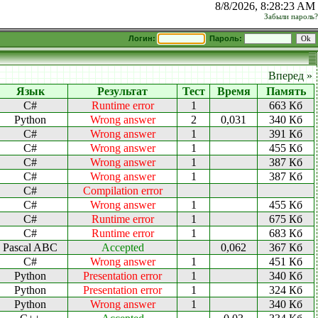
8/8/2026, 8:28:23 AM
Забыли пароль?
Логин:
Пароль:
Вперед »
Язык
Результат
Тест
Время
Память
C#
Runtime error
1
663 Кб
Python
Wrong answer
2
0,031
340 Кб
C#
Wrong answer
1
391 Кб
C#
Wrong answer
1
455 Кб
C#
Wrong answer
1
387 Кб
C#
Wrong answer
1
387 Кб
C#
Compilation error
C#
Wrong answer
1
455 Кб
C#
Runtime error
1
675 Кб
C#
Runtime error
1
683 Кб
Pascal ABC
Accepted
0,062
367 Кб
C#
Wrong answer
1
451 Кб
Python
Presentation error
1
340 Кб
Python
Presentation error
1
324 Кб
Python
Wrong answer
1
340 Кб