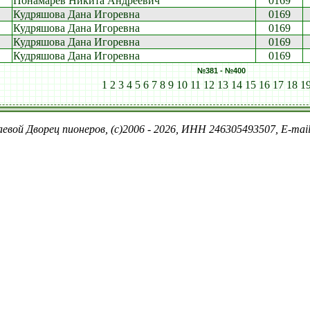
Понамарев Никита Андреевич
0169
Кудряшова Дана Игоревна
0169
Кудряшова Дана Игоревна
0169
Кудряшова Дана Игоревна
0169
Кудряшова Дана Игоревна
0169
№381 - №400
1
2
3
4
5
6
7
8
9
10
11
12
13
14
15
16
17
18
1
евой Дворец пионеров, (c)2006 - 2026, ИНН 246305493507, E-ma