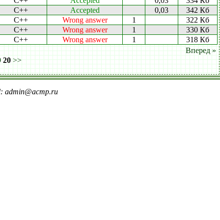
C++
Accepted
0,03
334 Кб
C++
Accepted
0,03
342 Кб
C++
Wrong answer
1
322 Кб
C++
Wrong answer
1
330 Кб
C++
Wrong answer
1
318 Кб
Вперед »
9
20
>>
il: admin@acmp.ru