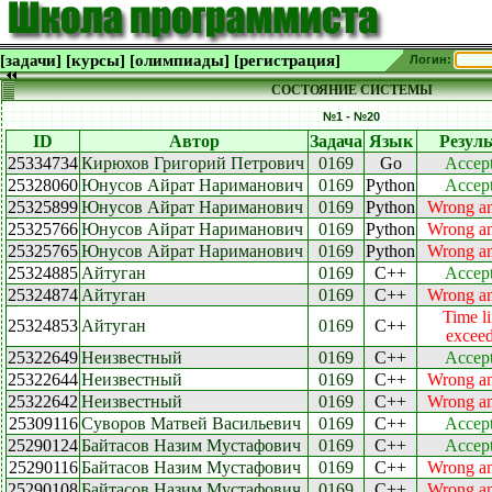
[задачи]
[курсы]
[олимпиады]
[регистрация]
Логин:
СОСТОЯНИЕ СИСТЕМЫ
№1 - №20
ID
Автор
Задача
Язык
Резуль
25334734
Кирюхов Григорий Петрович
0169
Go
Accep
25328060
Юнусов Айрат Нариманович
0169
Python
Accep
25325899
Юнусов Айрат Нариманович
0169
Python
Wrong a
25325766
Юнусов Айрат Нариманович
0169
Python
Wrong a
25325765
Юнусов Айрат Нариманович
0169
Python
Wrong a
25324885
Айтуган
0169
C++
Accep
25324874
Айтуган
0169
C++
Wrong a
Time li
25324853
Айтуган
0169
C++
excee
25322649
Неизвестный
0169
C++
Accep
25322644
Неизвестный
0169
C++
Wrong a
25322642
Неизвестный
0169
C++
Wrong a
25309116
Суворов Матвей Васильевич
0169
C++
Accep
25290124
Байтасов Назим Мустафович
0169
C++
Accep
25290116
Байтасов Назим Мустафович
0169
C++
Wrong a
25290108
Байтасов Назим Мустафович
0169
C++
Wrong a