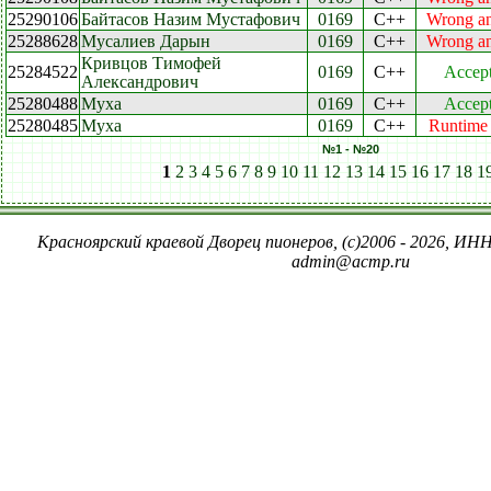
25290106
Байтасов Назим Мустафович
0169
C++
Wrong a
25288628
Мусалиев Дарын
0169
C++
Wrong a
Кривцов Тимофей
25284522
0169
C++
Accep
Александрович
25280488
Муха
0169
C++
Accep
25280485
Муха
0169
C++
Runtime 
№1 - №20
1
2
3
4
5
6
7
8
9
10
11
12
13
14
15
16
17
18
1
Красноярский краевой Дворец пионеров, (c)2006 - 2026, ИНН
admin@acmp.ru