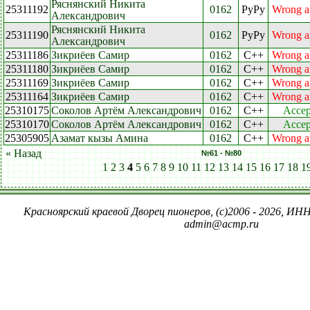
Ряснянский Никита
25311192
0162
PyPy
Wrong a
Александрович
Ряснянский Никита
25311190
0162
PyPy
Wrong a
Александрович
25311186
Зикриёев Самир
0162
C++
Wrong a
25311180
Зикриёев Самир
0162
C++
Wrong a
25311169
Зикриёев Самир
0162
C++
Wrong a
25311164
Зикриёев Самир
0162
C++
Wrong a
25310175
Соколов Артём Александрович
0162
C++
Accep
25310170
Соколов Артём Александрович
0162
C++
Accep
25305905
Азамат кызы Амина
0162
C++
Wrong a
« Назад
№61 - №80
1
2
3
4
5
6
7
8
9
10
11
12
13
14
15
16
17
18
1
Красноярский краевой Дворец пионеров, (c)2006 - 2026, ИНН
admin@acmp.ru