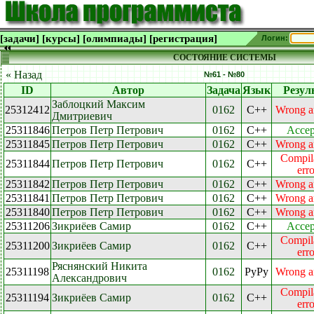
[задачи]
[курсы]
[олимпиады]
[регистрация]
Логин:
СОСТОЯНИЕ СИСТЕМЫ
« Назад
№61 - №80
ID
Автор
Задача
Язык
Резул
Заблоцкий Максим
25312412
0162
C++
Wrong a
Дмитриевич
25311846
Петров Петр Петрович
0162
C++
Accep
25311845
Петров Петр Петрович
0162
C++
Wrong a
Compil
25311844
Петров Петр Петрович
0162
C++
erro
25311842
Петров Петр Петрович
0162
C++
Wrong a
25311841
Петров Петр Петрович
0162
C++
Wrong a
25311840
Петров Петр Петрович
0162
C++
Wrong a
25311206
Зикриёев Самир
0162
C++
Accep
Compil
25311200
Зикриёев Самир
0162
C++
erro
Ряснянский Никита
25311198
0162
PyPy
Wrong a
Александрович
Compil
25311194
Зикриёев Самир
0162
C++
erro