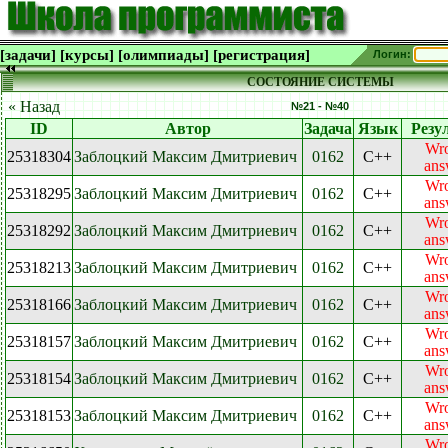
[задачи]
[курсы]
[олимпиады]
[регистрация]
Логин:
СОСТОЯНИЕ СИСТЕМЫ
« Назад
№21 - №40
ID
Автор
Задача
Язык
Резу
Wr
25318304
Заблоцкий Максим Дмитриевич
0162
C++
ans
Wr
25318295
Заблоцкий Максим Дмитриевич
0162
C++
ans
Wr
25318292
Заблоцкий Максим Дмитриевич
0162
C++
ans
Wr
25318213
Заблоцкий Максим Дмитриевич
0162
C++
ans
Wr
25318166
Заблоцкий Максим Дмитриевич
0162
C++
ans
Wr
25318157
Заблоцкий Максим Дмитриевич
0162
C++
ans
Wr
25318154
Заблоцкий Максим Дмитриевич
0162
C++
ans
Wr
25318153
Заблоцкий Максим Дмитриевич
0162
C++
ans
Wr