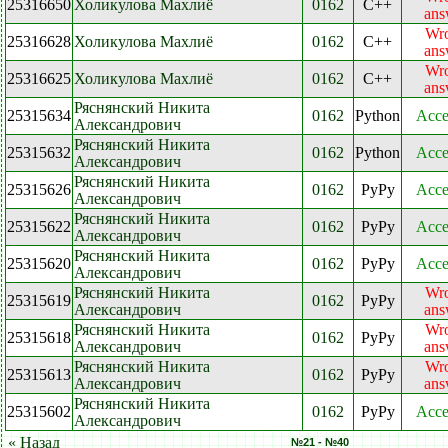
25316650
Холикулова Махлиё
0162
C++
ans
Wr
25316628
Холикулова Махлиё
0162
C++
ans
Wr
25316625
Холикулова Махлиё
0162
C++
ans
Ряснянский Никита
25315634
0162
Python
Acce
Александрович
Ряснянский Никита
25315632
0162
Python
Acce
Александрович
Ряснянский Никита
25315626
0162
PyPy
Acce
Александрович
Ряснянский Никита
25315622
0162
PyPy
Acce
Александрович
Ряснянский Никита
25315620
0162
PyPy
Acce
Александрович
Ряснянский Никита
Wr
25315619
0162
PyPy
Александрович
ans
Ряснянский Никита
Wr
25315618
0162
PyPy
Александрович
ans
Ряснянский Никита
Wr
25315613
0162
PyPy
Александрович
ans
Ряснянский Никита
25315602
0162
PyPy
Acce
Александрович
« Назад
№21 - №40