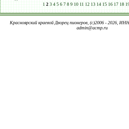
1
2
3
4
5
6
7
8
9
10
11
12
13
14
15
16
17
18
1
Красноярский краевой Дворец пионеров, (c)2006 - 2026, ИНН
admin@acmp.ru