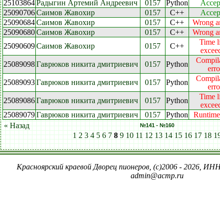
25103864
Радыгин Артемий Андреевич
0157
Python
Accep
25090706
Саимов Жавохир
0157
C++
Accep
25090684
Саимов Жавохир
0157
C++
Wrong a
25090680
Саимов Жавохир
0157
C++
Wrong a
Time l
25090609
Саимов Жавохир
0157
C++
excee
Compil
25089098
Гаврюков никита дмитриевич
0157
Python
erro
Compil
25089093
Гаврюков никита дмитриевич
0157
Python
erro
Time l
25089086
Гаврюков никита дмитриевич
0157
Python
excee
25089079
Гаврюков никита дмитриевич
0157
Python
Runtime 
« Назад
№141 - №160
1
2
3
4
5
6
7
8
9
10
11
12
13
14
15
16
17
18
1
Красноярский краевой Дворец пионеров, (c)2006 - 2026, ИНН
admin@acmp.ru