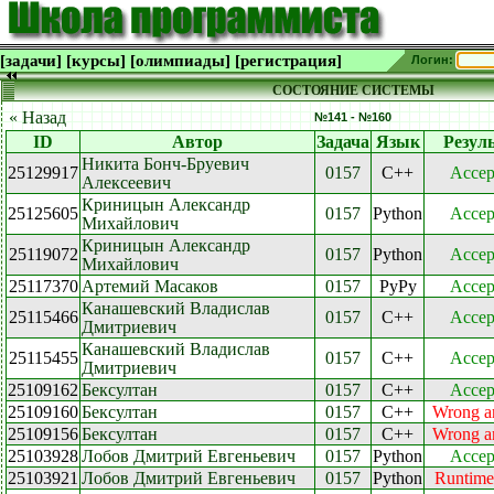
[задачи]
[курсы]
[олимпиады]
[регистрация]
Логин:
СОСТОЯНИЕ СИСТЕМЫ
« Назад
№141 - №160
ID
Автор
Задача
Язык
Резул
Никита Бонч-Бруевич
25129917
0157
C++
Accep
Алексеевич
Криницын Александр
25125605
0157
Python
Accep
Михайлович
Криницын Александр
25119072
0157
Python
Accep
Михайлович
25117370
Артемий Масаков
0157
PyPy
Accep
Канашевский Владислав
25115466
0157
C++
Accep
Дмитриевич
Канашевский Владислав
25115455
0157
C++
Accep
Дмитриевич
25109162
Бексултан
0157
C++
Accep
25109160
Бексултан
0157
C++
Wrong a
25109156
Бексултан
0157
C++
Wrong a
25103928
Лобов Дмитрий Евгеньевич
0157
Python
Accep
25103921
Лобов Дмитрий Евгеньевич
0157
Python
Runtime 