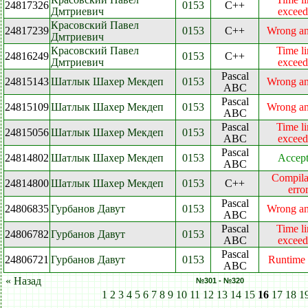
24817326
0153
C++
Дмтриевич
excee
Красовский Павел
24817239
0153
C++
Wrong a
Дмтриевич
Красовский Павел
Time li
24816249
0153
C++
Дмтриевич
excee
Pascal
24815143
Шатлык Шахер Мекдеп
0153
Wrong a
ABC
Pascal
24815109
Шатлык Шахер Мекдеп
0153
Wrong a
ABC
Pascal
Time li
24815056
Шатлык Шахер Мекдеп
0153
ABC
excee
Pascal
24814802
Шатлык Шахер Мекдеп
0153
Accep
ABC
Compila
24814800
Шатлык Шахер Мекдеп
0153
C++
erro
Pascal
24806835
Гурбанов Давут
0153
Wrong a
ABC
Pascal
Time li
24806782
Гурбанов Давут
0153
ABC
excee
Pascal
24806721
Гурбанов Давут
0153
Runtime 
ABC
« Назад
№301 - №320
1
2
3
4
5
6
7
8
9
10
11
12
13
14
15
16
17
18
1