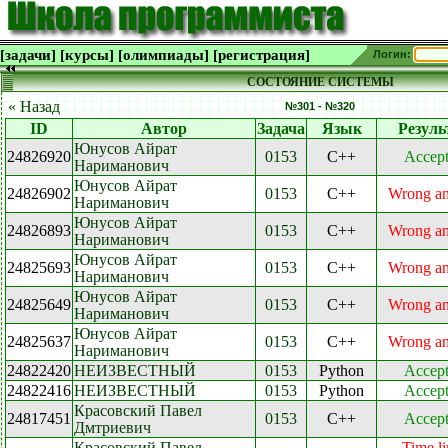
[задачи]
[курсы]
[олимпиады]
[регистрация]
Логин:
СОСТОЯНИЕ СИСТЕМЫ
« Назад
№301 - №320
ID
Автор
Задача
Язык
Резуль
Юнусов Айрат
24826920
0153
C++
Accep
Нариманович
Юнусов Айрат
24826902
0153
C++
Wrong a
Нариманович
Юнусов Айрат
24826893
0153
C++
Wrong a
Нариманович
Юнусов Айрат
24825693
0153
C++
Wrong a
Нариманович
Юнусов Айрат
24825649
0153
C++
Wrong a
Нариманович
Юнусов Айрат
24825637
0153
C++
Wrong a
Нариманович
24822420
НЕИЗВЕСТНЫЙ
0153
Python
Accep
24822416
НЕИЗВЕСТНЫЙ
0153
Python
Accep
Красовский Павел
24817451
0153
C++
Accep
Дмтриевич
Красовский Павел
Time li