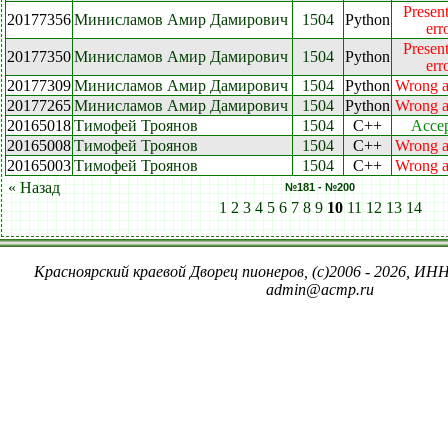
Present
20177356
Минисламов Амир Дамирович
1504
Python
err
Present
20177350
Минисламов Амир Дамирович
1504
Python
err
20177309
Минисламов Амир Дамирович
1504
Python
Wrong 
20177265
Минисламов Амир Дамирович
1504
Python
Wrong 
20165018
Тимофей Троянов
1504
C++
Acce
20165008
Тимофей Троянов
1504
C++
Wrong 
20165003
Тимофей Троянов
1504
C++
Wrong 
« Назад
№181 - №200
1
2
3
4
5
6
7
8
9
10
11
12
13
14
Красноярский краевой Дворец пионеров, (c)2006 - 2026, ИНН
admin@acmp.ru