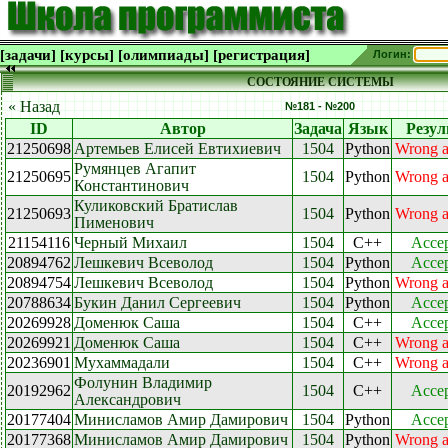
[задачи]
[курсы]
[олимпиады]
[регистрация]
Логин:
СОСТОЯНИЕ СИСТЕМЫ
« Назад
№181 - №200
ID
Автор
Задача
Язык
Резул
21250698
Артемьев Елисей Евтихиевич
1504
Python
Wrong 
Румянцев Агапит
21250695
1504
Python
Wrong 
Константинович
Куликовский Братислав
21250693
1504
Python
Wrong 
Пименович
21154116
Черный Михаил
1504
C++
Acce
20894762
Лешкевич Всеволод
1504
Python
Acce
20894754
Лешкевич Всеволод
1504
Python
Wrong 
20788634
Букин Данил Сергеевич
1504
Python
Acce
20269928
Доменюк Саша
1504
C++
Acce
20269921
Доменюк Саша
1504
C++
Wrong 
20236901
Мухаммадали
1504
C++
Wrong 
Фолунин Владимир
20192962
1504
C++
Acce
Александрович
20177404
Минисламов Амир Дамирович
1504
Python
Acce
20177368
Минисламов Амир Дамирович
1504
Python
Wrong 