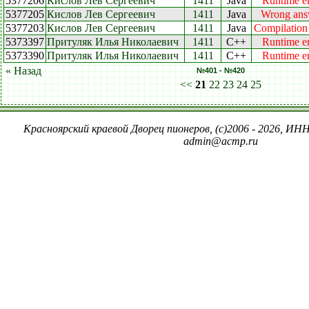
5377206
Кислов Лев Сергеевич
1411
Java
Runtime er
5377205
Кислов Лев Сергеевич
1411
Java
Wrong ans
5377203
Кислов Лев Сергеевич
1411
Java
Compilation 
5373397
Притуляк Илья Николаевич
1411
C++
Runtime er
5373390
Притуляк Илья Николаевич
1411
C++
Runtime er
« Назад
№401 - №420
<<
21
22
23
24
25
Красноярский краевой Дворец пионеров, (c)2006 - 2026, ИНН
admin@acmp.ru