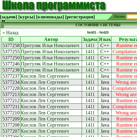
[задачи]
[курсы]
[олимпиады]
[регистрация]
Логин:
СОСТОЯНИЕ СИСТЕМЫ
« Назад
№401 - №420
ID
Автор
Задача
Язык
Результ
5377258
Притуляк Илья Николаевич
1411
C++
Runtime er
5377255
Притуляк Илья Николаевич
1411
C++
Compilation 
5377250
Притуляк Илья Николаевич
1411
C++
Runtime er
5377246
Притуляк Илья Николаевич
1411
C++
Runtime er
5377238
Притуляк Илья Николаевич
1411
C++
Runtime er
5377237
Кислов Лев Сергеевич
1411
Java
Runtime er
5377234
Кислов Лев Сергеевич
1411
Java
Wrong ans
5377228
Кислов Лев Сергеевич
1411
Java
Compilation 
5377213
Кислов Лев Сергеевич
1411
Java
Wrong ans
5377212
Кислов Лев Сергеевич
1411
Java
Runtime er
5377211
Кислов Лев Сергеевич
1411
Java
Compilation 
5377210
Кислов Лев Сергеевич
1411
Java
Wrong ans
5377209
Кислов Лев Сергеевич
1411
Java
Runtime er
5377208
Кислов Лев Сергеевич
1411
Java
Runtime er
5377207
Кислов Лев Сергеевич
1411
Java
Runtime er