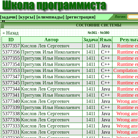
[задачи]
[курсы]
[олимпиады]
[регистрация]
Логин:
СОСТОЯНИЕ СИСТЕМЫ
« Назад
№361 - №380
ID
Автор
Задача
Язык
Результ
5377357
Кислов Лев Сергеевич
1411
Java
Runtime er
5377356
Притуляк Илья Николаевич
1411
C++
Runtime er
5377355
Притуляк Илья Николаевич
1411
C++
Runtime er
5377354
Притуляк Илья Николаевич
1411
C++
Runtime er
5377353
Притуляк Илья Николаевич
1411
C++
Compilation 
5377347
Притуляк Илья Николаевич
1411
C++
Runtime er
5377345
Притуляк Илья Николаевич
1411
C++
Runtime er
5377344
Кислов Лев Сергеевич
1411
Java
Runtime er
5377341
Притуляк Илья Николаевич
1411
C++
Runtime er
5377340
Кислов Лев Сергеевич
1411
Java
Wrong ans
5377339
Притуляк Илья Николаевич
1411
C++
Runtime er
5377338
Кислов Лев Сергеевич
1411
Java
Wrong ans
5377336
Кислов Лев Сергеевич
1411
Java
Wrong ans
5377333
Кислов Лев Сергеевич
1411
Java
Wrong ans
5377331
Кислов Лев Сергеевич
1411
Java
Wrong ans