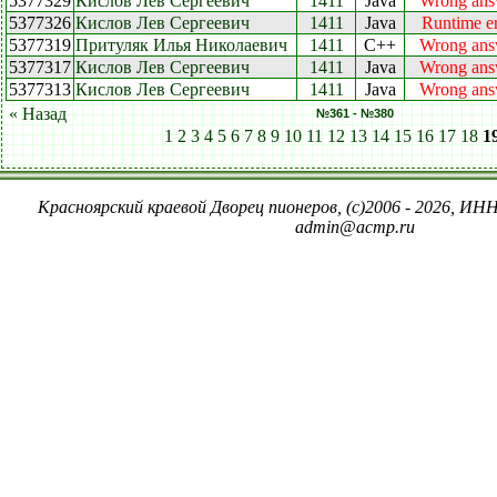
5377329
Кислов Лев Сергеевич
1411
Java
Wrong ans
5377326
Кислов Лев Сергеевич
1411
Java
Runtime er
5377319
Притуляк Илья Николаевич
1411
C++
Wrong ans
5377317
Кислов Лев Сергеевич
1411
Java
Wrong ans
5377313
Кислов Лев Сергеевич
1411
Java
Wrong ans
« Назад
№361 - №380
1
2
3
4
5
6
7
8
9
10
11
12
13
14
15
16
17
18
1
Красноярский краевой Дворец пионеров, (c)2006 - 2026, ИНН
admin@acmp.ru