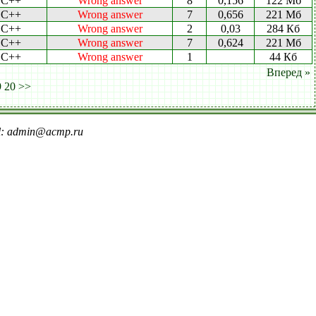
C++
Wrong answer
8
0,156
122 Мб
C++
Wrong answer
7
0,656
221 Мб
C++
Wrong answer
2
0,03
284 Кб
C++
Wrong answer
7
0,624
221 Мб
C++
Wrong answer
1
44 Кб
Вперед »
9
20
>>
il: admin@acmp.ru