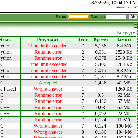
8/7/2026, 10:04:13 PM
Забыли пароль?
Логин:
Пароль:
Вперед »
Язык
Результат
Тест
Время
Память
Python
Time limit exceeded
7
5,156
6,4 Мб
Python
Runtime error
2
0,031
2520 Кб
Python
Runtime error
2
0,078
2540 Кб
C++
Time limit exceeded
7
5,406
3784 Кб
Python
Time limit exceeded
7
5,015
8,3 Мб
Python
Time limit exceeded
7
5,187
8,2 Мб
C++
Accepted
2,436
41 Мб
e Pascal
Wrong answer
1
1260 Кб
C++
Runtime error
7
0,5
62 Мб
C++
Runtime error
7
0,436
57 Мб
C++
Runtime error
7
0,03
67 Мб
C++
Runtime error
7
0,092
22 Мб
C++
Runtime error
7
0,124
11 Мб
C++
Wrong answer
7
0,124
100 Мб
C++
Wrong answer
8
0,186
104 Мб