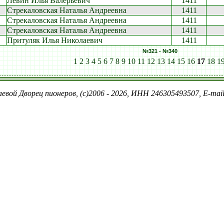
Левин Илья Валерьевич
1411
Стрекаловская Наталья Андреевна
1411
Стрекаловская Наталья Андреевна
1411
Стрекаловская Наталья Андреевна
1411
Притуляк Илья Николаевич
1411
№321 - №340
1
2
3
4
5
6
7
8
9
10
11
12
13
14
15
16
17
18
1
евой Дворец пионеров, (c)2006 - 2026, ИНН 246305493507, E-ma