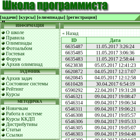
[задачи]
[курсы]
[олимпиады]
[регистрация]
ИНФОРМАЦИЯ
О школе
« Назад
Правила
ID
Дата
Олимпиады
6635487
11.05.2017 3:26:24
Фотоальбом
6635485
11.05.2017 3:06:36
Гостевая
Форум
6635483
11.05.2017 2:58:44
Архив олимпиад
6623838
05.05.2017 12:41:23
6620872
04.05.2017 12:17:07
ЗАДАЧНИК
6620845
04.05.2017 12:12:58
Архив задач
Состояние системы
6610428
30.04.2017 6:54:19
Рейтинг
6590292
22.04.2017 19:31:28
Курсы
6546321
09.04.2017 19:08:47
МЕТОДИЧКА
6546314
09.04.2017 19:06:34
Новичкам
6546311
09.04.2017 19:06:21
Работа в системе
6546308
09.04.2017 19:05:57
Курсы ККДП
6546306
09.04.2017 19:05:33
Дистрибутивы
6546305
09.04.2017 19:05:07
Статьи
6546303
09.04.2017 19:04:48
Ссылки