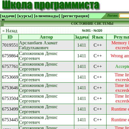
[задачи]
[курсы]
[олимпиады]
[регистрация]
Логин:
СОСТОЯНИЕ СИСТЕМЫ
« Назад
№301 - №320
ID
Автор
Задача
Язык
Резуль
Арсланбаев Азамат
Memory l
7019551
1411
C++
Габдулхакович
exceed
Сапожников Денис
6759864
1411
C++
Wrong an
Сергеевич
Сапожников Денис
6757761
1411
C++
Accept
Сергеевич
Сапожников Денис
Time li
6753669
1411
C++
Сергеевич
exceed
Сапожников Денис
Time li
6753646
1411
C++
Сергеевич
exceed
Сапожников Денис
Time li
6753504
1411
C++
Сергеевич
exceed
Сапожников Денис
6753499
1411
C++
Runtime e
Сергеевич
Сапожников Денис
6753445
1411
C++
Runtime e
Сергеевич
Сапожников Денис
Time li