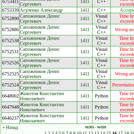
6753411
1411
C++
Сергеевич
exceed
6753339
Агуленко Александр
1411
C++
Accept
Сапожников Денис
Visual
Time li
6752890
1411
Сергеевич
C++
exceed
Сапожников Денис
Visual
6752886
1411
Wrong an
Сергеевич
C++
Сапожников Денис
Visual
Time li
6752538
1411
Сергеевич
C++
exceed
Сапожников Денис
Visual
Time li
6752531
1411
Сергеевич
C++
exceed
Сапожников Денис
Visual
Time li
6752526
1411
Сергеевич
C++
exceed
Сапожников Денис
Visual
6752525
1411
Wrong an
Сергеевич
C++
Сапожников Денис
Visual
6752524
1411
Presentatio
Сергеевич
C++
Животов Константин
Time li
6648002
1411
Python
Николаевич
exceed
Животов Константин
Time li
6647948
1411
Python
Николаевич
exceed
Животов Константин
Time li
6646237
1411
Python
Николаевич
exceed
« Назад
№301 - №320
1
2
3
4
5
6
7
8
9
10
11
12
13
14
15
16
17
18
1