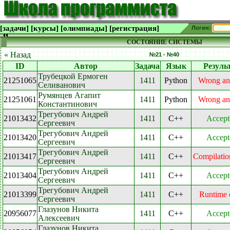
[задачи]
[курсы]
[олимпиады]
[регистрация]
Логин:
СОСТОЯНИЕ СИСТЕМЫ
« Назад
№21 - №40
ID
Автор
Задача
Язык
Резуль
Трубецкой Ермоген
21251065
1411
Python
Wrong an
Селиванович
Румянцев Агапит
21251061
1411
Python
Wrong an
Константинович
Трегубович Андрей
21013432
1411
C++
Accept
Сергеевич
Трегубович Андрей
21013420
1411
C++
Accept
Сергеевич
Трегубович Андрей
21013417
1411
C++
Compilation
Сергеевич
Трегубович Андрей
21013404
1411
C++
Accept
Сергеевич
Трегубович Андрей
21013399
1411
C++
Runtime 
Сергеевич
Глазунов Никита
20956077
1411
C++
Accept
Алексеевич
Глазунов Никита