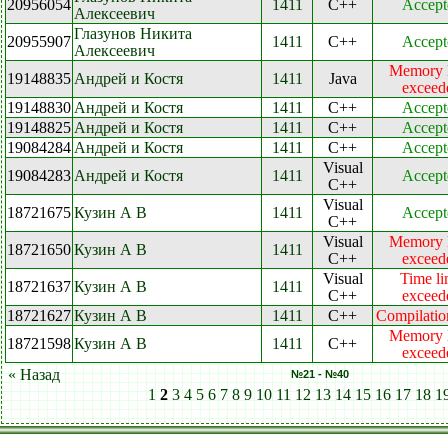
20956054
1411
C++
Accept
Алексеевич
Глазунов Никита
20955907
1411
C++
Accept
Алексеевич
Memory l
19148835
Андрей и Костя
1411
Java
exceed
19148830
Андрей и Костя
1411
C++
Accept
19148825
Андрей и Костя
1411
C++
Accept
19084284
Андрей и Костя
1411
C++
Accept
Visual
19084283
Андрей и Костя
1411
Accept
C++
Visual
18721675
Кузин А В
1411
Accept
C++
Visual
Memory l
18721650
Кузин А В
1411
C++
exceed
Visual
Time li
18721637
Кузин А В
1411
C++
exceed
18721627
Кузин А В
1411
C++
Compilation
Memory l
18721598
Кузин А В
1411
C++
exceed
« Назад
№21 - №40
1
2
3
4
5
6
7
8
9
10
11
12
13
14
15
16
17
18
1