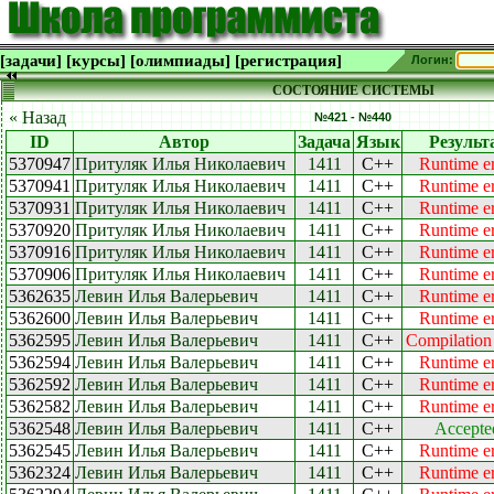
[задачи]
[курсы]
[олимпиады]
[регистрация]
Логин:
СОСТОЯНИЕ СИСТЕМЫ
« Назад
№421 - №440
ID
Автор
Задача
Язык
Результ
5370947
Притуляк Илья Николаевич
1411
C++
Runtime er
5370941
Притуляк Илья Николаевич
1411
C++
Runtime er
5370931
Притуляк Илья Николаевич
1411
C++
Runtime er
5370920
Притуляк Илья Николаевич
1411
C++
Runtime er
5370916
Притуляк Илья Николаевич
1411
C++
Runtime er
5370906
Притуляк Илья Николаевич
1411
C++
Runtime er
5362635
Левин Илья Валерьевич
1411
C++
Runtime er
5362600
Левин Илья Валерьевич
1411
C++
Runtime er
5362595
Левин Илья Валерьевич
1411
C++
Compilation 
5362594
Левин Илья Валерьевич
1411
C++
Runtime er
5362592
Левин Илья Валерьевич
1411
C++
Runtime er
5362582
Левин Илья Валерьевич
1411
C++
Runtime er
5362548
Левин Илья Валерьевич
1411
C++
Accepte
5362545
Левин Илья Валерьевич
1411
C++
Runtime er
5362324
Левин Илья Валерьевич
1411
C++
Runtime er