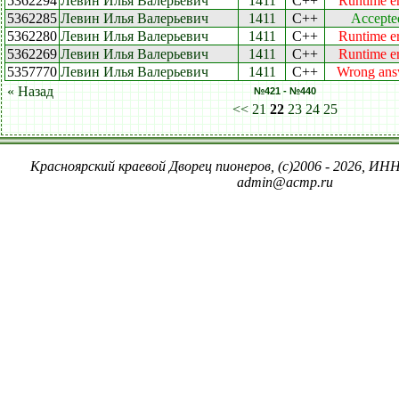
5362294
Левин Илья Валерьевич
1411
C++
Runtime er
5362285
Левин Илья Валерьевич
1411
C++
Accepte
5362280
Левин Илья Валерьевич
1411
C++
Runtime er
5362269
Левин Илья Валерьевич
1411
C++
Runtime er
5357770
Левин Илья Валерьевич
1411
C++
Wrong ans
« Назад
№421 - №440
<<
21
22
23
24
25
Красноярский краевой Дворец пионеров, (c)2006 - 2026, ИНН
admin@acmp.ru