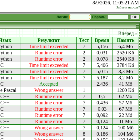
8/9/2026, 11:05:21 AM
Забыли пароль?
Логин:
Пароль:
Вперед »
Язык
Результат
Тест
Время
Память
Python
Time limit exceeded
7
5,156
6,4 Мб
Python
Runtime error
2
0,031
2520 Кб
Python
Runtime error
2
0,078
2540 Кб
C++
Time limit exceeded
7
5,406
3784 Кб
Python
Time limit exceeded
7
5,015
8,3 Мб
Python
Time limit exceeded
7
5,187
8,2 Мб
C++
Accepted
2,436
41 Мб
e Pascal
Wrong answer
1
1260 Кб
C++
Runtime error
7
0,5
62 Мб
C++
Runtime error
7
0,436
57 Мб
C++
Runtime error
7
0,03
67 Мб
C++
Runtime error
7
0,092
22 Мб
C++
Runtime error
7
0,124
11 Мб
C++
Wrong answer
7
0,124
100 Мб
C++
Wrong answer
8
0,186
104 Мб