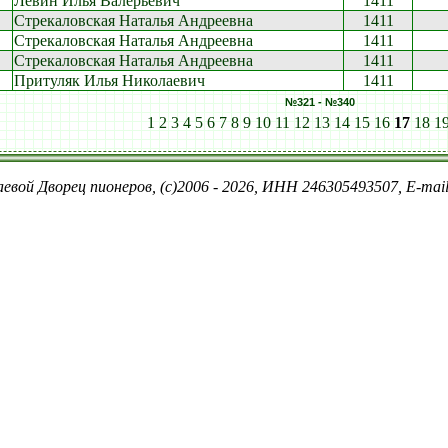
Левин Илья Валерьевич
1411
Стрекаловская Наталья Андреевна
1411
Стрекаловская Наталья Андреевна
1411
Стрекаловская Наталья Андреевна
1411
Притуляк Илья Николаевич
1411
№321 - №340
1
2
3
4
5
6
7
8
9
10
11
12
13
14
15
16
17
18
1
евой Дворец пионеров, (c)2006 - 2026, ИНН 246305493507, E-ma