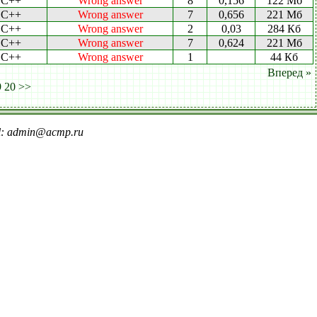
C++
Wrong answer
8
0,156
122 Мб
C++
Wrong answer
7
0,656
221 Мб
C++
Wrong answer
2
0,03
284 Кб
C++
Wrong answer
7
0,624
221 Мб
C++
Wrong answer
1
44 Кб
Вперед »
9
20
>>
il: admin@acmp.ru