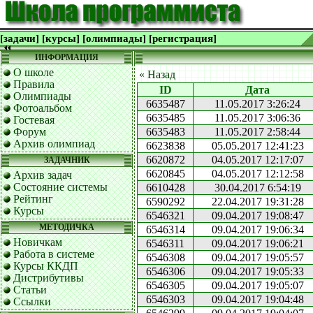
[задачи]
[курсы]
[олимпиады]
[регистрация]
ИНФОРМАЦИЯ
О школе
« Назад
Правила
ID
Дата
Олимпиады
6635487
11.05.2017 3:26:24
Фотоальбом
6635485
11.05.2017 3:06:36
Гостевая
Форум
6635483
11.05.2017 2:58:44
Архив олимпиад
6623838
05.05.2017 12:41:23
6620872
04.05.2017 12:17:07
ЗАДАЧНИК
6620845
04.05.2017 12:12:58
Архив задач
Состояние системы
6610428
30.04.2017 6:54:19
Рейтинг
6590292
22.04.2017 19:31:28
Курсы
6546321
09.04.2017 19:08:47
МЕТОДИЧКА
6546314
09.04.2017 19:06:34
Новичкам
6546311
09.04.2017 19:06:21
Работа в системе
6546308
09.04.2017 19:05:57
Курсы ККДП
6546306
09.04.2017 19:05:33
Дистрибутивы
6546305
09.04.2017 19:05:07
Статьи
6546303
09.04.2017 19:04:48
Ссылки