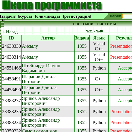
[задачи]
[курсы]
[олимпиады]
[регистрация]
Логин:
СОСТОЯНИЕ СИСТЕМЫ
« Назад
№21 - №40
ID
Автор
Задача
Язык
Резуль
Visual
24638330
Айсылу
1355
Presentation
C++
Visual
24638314
Айсылу
1355
Presentation
C++
Штейнардт Герман
24551466
1355
Python
Accept
Вадимович
Шарапов Данила
24458491
1355
C++
Accept
Петрович
Шарапов Данила
24458490
1355
C++
Accept
Петрович
Яриков Александр
23383237
1355
Python
Accept
Викторович
Яриков Александр
23383235
1355
Python
Presentation
Викторович
Яриков Александр
23383234
1355
Python
Presentation
Викторович
23359232
Самон самон мон
1355
Python
Presentation