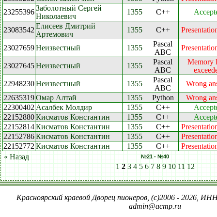
Заболотный Сергей
23255396
1355
C++
Accept
Николаевич
Елисеев Дмитрий
23083542
1355
C++
Presentation
Артемович
Pascal
23027659
Неизвестный
1355
Presentation
ABC
Pascal
Memory l
23027645
Неизвестный
1355
ABC
exceed
Pascal
22948230
Неизвестный
1355
Wrong an
ABC
22635319
Омар Алтай
1355
Python
Wrong an
22300402
Асалбек Молдир
1355
C++
Accept
22152880
Кисматов Константин
1355
C++
Accept
22152814
Кисматов Константин
1355
C++
Presentation
22152786
Кисматов Константин
1355
C++
Presentation
22152772
Кисматов Константин
1355
C++
Presentation
« Назад
№21 - №40
1
2
3
4
5
6
7
8
9
10
11
12
Красноярский краевой Дворец пионеров, (c)2006 - 2026, ИНН
admin@acmp.ru