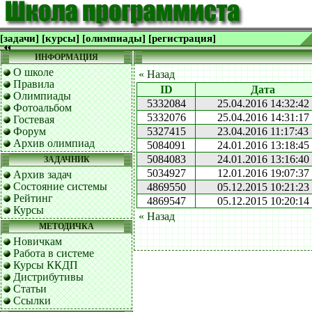
[задачи]
[курсы]
[олимпиады]
[регистрация]
ИНФОРМАЦИЯ
О школе
« Назад
Правила
ID
Дата
Олимпиады
5332084
25.04.2016 14:32:42
Фотоальбом
5332076
25.04.2016 14:31:17
Гостевая
Форум
5327415
23.04.2016 11:17:43
Архив олимпиад
5084091
24.01.2016 13:18:45
5084083
24.01.2016 13:16:40
ЗАДАЧНИК
5034927
12.01.2016 19:07:37
Архив задач
Состояние системы
4869550
05.12.2015 10:21:23
Рейтинг
4869547
05.12.2015 10:20:14
Курсы
« Назад
МЕТОДИЧКА
Новичкам
Работа в системе
Курсы ККДП
Дистрибутивы
Статьи
Ссылки