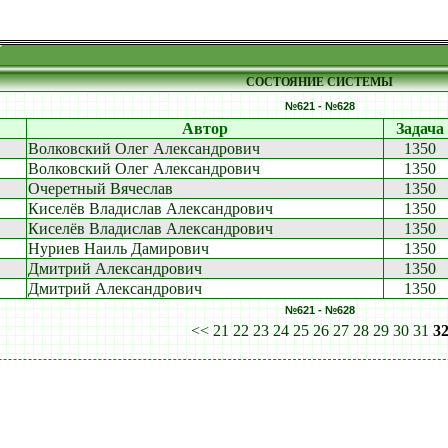
СОСТОЯНИЕ СИСТЕМЫ
№621 - №628
Автор
Задача
Волковский Олег Александрович
1350
Волковский Олег Александрович
1350
Очеретный Вячеслав
1350
Киселёв Владислав Александрович
1350
Киселёв Владислав Александрович
1350
Нуриев Наиль Дамирович
1350
Дмитрий Александрович
1350
Дмитрий Александрович
1350
№621 - №628
<<
21
22
23
24
25
26
27
28
29
30
31
3