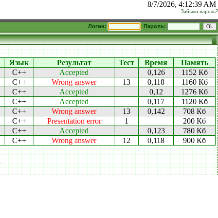
8/7/2026, 4:12:39 AM
Забыли пароль?
Логин:
Пароль:
Язык
Результат
Тест
Время
Память
C++
Accepted
0,126
1152 Кб
C++
Wrong answer
13
0,118
1160 Кб
C++
Accepted
0,12
1276 Кб
C++
Accepted
0,117
1120 Кб
C++
Wrong answer
13
0,142
708 Кб
C++
Presentation error
1
200 Кб
C++
Accepted
0,123
780 Кб
C++
Wrong answer
12
0,118
900 Кб
2