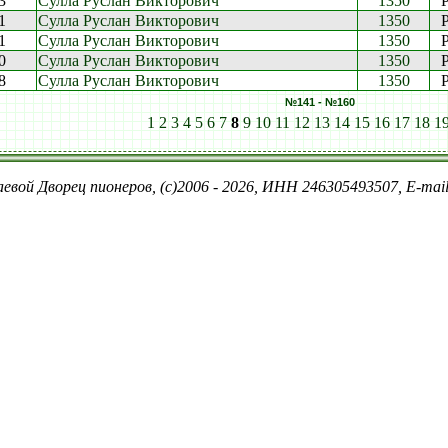
3
Сулла Руслан Викторович
1350
1
Сулла Руслан Викторович
1350
1
Сулла Руслан Викторович
1350
0
Сулла Руслан Викторович
1350
8
Сулла Руслан Викторович
1350
№141 - №160
1
2
3
4
5
6
7
8
9
10
11
12
13
14
15
16
17
18
1
евой Дворец пионеров, (c)2006 - 2026, ИНН 246305493507, E-ma