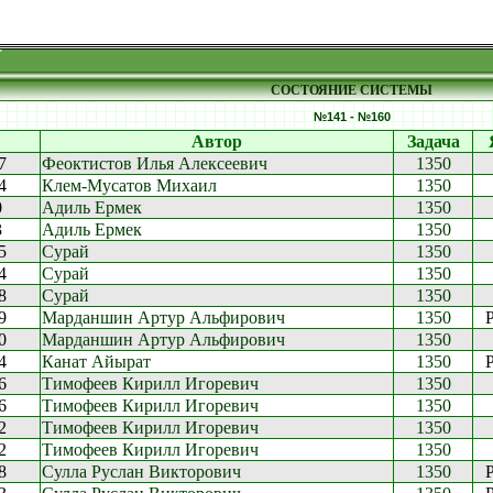
СОСТОЯНИЕ СИСТЕМЫ
№141 - №160
Автор
Задача
7
Феоктистов Илья Алексеевич
1350
4
Клем-Мусатов Михаил
1350
0
Адиль Ермек
1350
3
Адиль Ермек
1350
5
Сурай
1350
4
Сурай
1350
8
Сурай
1350
9
Марданшин Артур Альфирович
1350
0
Марданшин Артур Альфирович
1350
4
Канат Айырат
1350
6
Тимофеев Кирилл Игоревич
1350
6
Тимофеев Кирилл Игоревич
1350
2
Тимофеев Кирилл Игоревич
1350
2
Тимофеев Кирилл Игоревич
1350
8
Сулла Руслан Викторович
1350