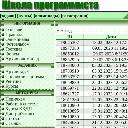
[задачи]
[курсы]
[олимпиады]
[регистрация]
ИНФОРМАЦИЯ
О школе
« Назад
Правила
ID
Дата
Олимпиады
19045307
18.03.2023 12:17:5
Фотоальбом
18977380
09.03.2023 11:19:2
Гостевая
Форум
18853012
20.02.2023 6:31:2
Архив олимпиад
18852925
20.02.2023 6:13:2
18734060
03.02.2023 15:19:3
ЗАДАЧНИК
18733910
03.02.2023 15:01:5
Архив задач
Состояние системы
18733797
03.02.2023 14:52:2
Рейтинг
18659889
22.01.2023 12:56:2
Курсы
18659771
22.01.2023 12:40:2
МЕТОДИЧКА
18621727
17.01.2023 10:01:1
Новичкам
18611286
15.01.2023 22:29:4
Работа в системе
18610900
15.01.2023 20:50:0
Курсы ККДП
18610895
15.01.2023 20:49:1
Дистрибутивы
18610859
15.01.2023 20:42:4
Статьи
18474686
21.12.2022 22:05:0
Ссылки