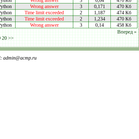
Python
Wrong answer
3
0,64
470 Кб
Python
Wrong answer
3
0,171
470 Кб
Python
Time limit exceeded
2
1,187
474 Кб
Python
Time limit exceeded
2
1,234
470 Кб
Python
Wrong answer
3
0,14
458 Кб
Вперед »
9
20
>>
il: admin@acmp.ru