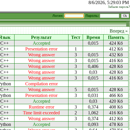
8/6/2026, 5:29:03 PM
Забыли пароль?
Логин:
Пароль:
Вперед »
Язык
Результат
Тест
Время
Память
C++
Accepted
0,015
424 Кб
C++
Presentation error
1
412 Кб
C++
Wrong answer
3
0,015
432 Кб
C++
Wrong answer
3
0,015
416 Кб
C++
Wrong answer
3
0,406
428 Кб
C++
Wrong answer
3
0,03
428 Кб
C++
Wrong answer
3
0,015
416 Кб
Python
Compilation error
C++
Wrong answer
5
0,015
428 Кб
Python
Presentation error
3
0,031
466 Кб
C++
Accepted
0,03
420 Кб
C++
Runtime error
3
0,374
408 Кб
C++
Time limit exceeded
2
1,062
416 Кб
C++
Wrong answer
3
0,374
412 Кб
Python
Accepted
0,093
478 Кб