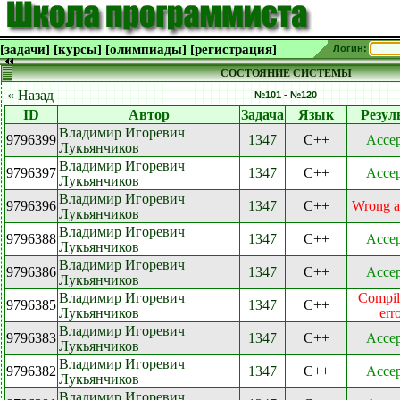
[задачи]
[курсы]
[олимпиады]
[регистрация]
Логин:
СОСТОЯНИЕ СИСТЕМЫ
« Назад
№101 - №120
ID
Автор
Задача
Язык
Резул
Владимир Игоревич
9796399
1347
C++
Accep
Лукьянчиков
Владимир Игоревич
9796397
1347
C++
Accep
Лукьянчиков
Владимир Игоревич
9796396
1347
C++
Wrong a
Лукьянчиков
Владимир Игоревич
9796388
1347
C++
Accep
Лукьянчиков
Владимир Игоревич
9796386
1347
C++
Accep
Лукьянчиков
Владимир Игоревич
Compil
9796385
1347
C++
Лукьянчиков
err
Владимир Игоревич
9796383
1347
C++
Accep
Лукьянчиков
Владимир Игоревич
9796382
1347
C++
Accep
Лукьянчиков
Владимир Игоревич