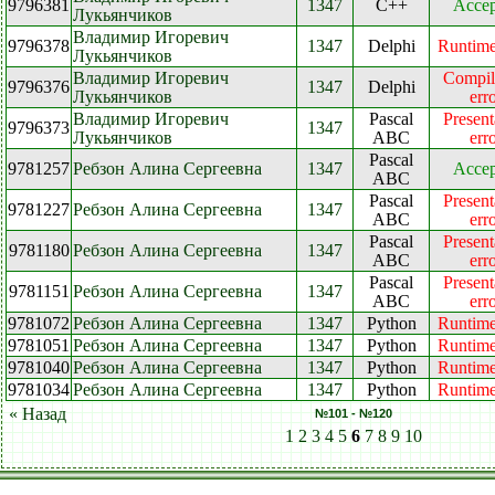
9796381
1347
C++
Accep
Лукьянчиков
Владимир Игоревич
9796378
1347
Delphi
Runtime
Лукьянчиков
Владимир Игоревич
Compil
9796376
1347
Delphi
Лукьянчиков
err
Владимир Игоревич
Pascal
Present
9796373
1347
Лукьянчиков
ABC
err
Pascal
9781257
Ребзон Алина Сергеевна
1347
Accep
ABC
Pascal
Present
9781227
Ребзон Алина Сергеевна
1347
ABC
err
Pascal
Present
9781180
Ребзон Алина Сергеевна
1347
ABC
err
Pascal
Present
9781151
Ребзон Алина Сергеевна
1347
ABC
err
9781072
Ребзон Алина Сергеевна
1347
Python
Runtime
9781051
Ребзон Алина Сергеевна
1347
Python
Runtime
9781040
Ребзон Алина Сергеевна
1347
Python
Runtime
9781034
Ребзон Алина Сергеевна
1347
Python
Runtime
« Назад
№101 - №120
1
2
3
4
5
6
7
8
9
10